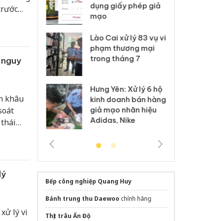
môi trường
dụng giấy phép giả
bả
trước
anh
mạo
ki
 Thanh Hóa
Lào Cai xử lý 83 vụ vi
Cô
ại trong vụ
phạm thương mại
tìm
xuất, buôn
trong tháng 7
án
 nguy
 sào giả
bá
Hưng Yên: Xử lý 6 hộ
óa: Tìm bị
Th
n khâu
kinh doanh bán hàng
g vụ án buôn
hạ
soát
giả mạo nhãn hiệu
h sữa
bá
Adidas, Nike
thái
 giả
Mo
o vệ sức
ng an
lý
Bếp công nghiệp Quang Huy
Bánh trung thu Daewoo
chính hãng
xử lý vi
Thịt trâu Ấn Độ