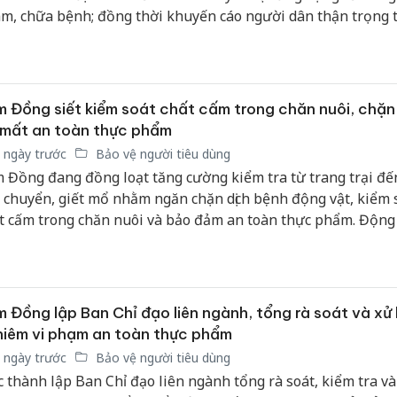
bảo vệ 
m, chữa bệnh; đồng thời khuyến cáo người dân thận trọng 
kinh do
 quảng cáo về truyền NMN, NAD+ và tế bào gốc.
Công an
tìm bị h
án sản 
 Đồng siết kiểm soát chất cấm trong chăn nuôi, chặn
bán yến
 mất an toàn thực phẩm
 ngày trước
Bảo vệ người tiêu dùng
Thanh H
 Đồng đang đồng loạt tăng cường kiểm tra từ trang trại đế
hại tron
 chuyển, giết mổ nhằm ngăn chặn dịch bệnh động vật, kiểm 
bán bìn
t cấm trong chăn nuôi và bảo đảm an toàn thực phẩm. Động 
Moyuum
 thể hiện quyết tâm nâng cao hiệu lực quản lý nhà nước, bả
e người tiêu dùng và phát triển ngành chăn nuôi theo hướ
n, bền vững.
 Đồng lập Ban Chỉ đạo liên ngành, tổng rà soát và xử 
iêm vi phạm an toàn thực phẩm
 ngày trước
Bảo vệ người tiêu dùng
c thành lập Ban Chỉ đạo liên ngành tổng rà soát, kiểm tra và 