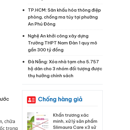
TP.HCM: Sân khấu hóa thông điệp
phòng, chống ma túy tại phường
An Phú Đông
Nghệ An khởi công xây dựng
Trường THPT Nam Đàn 1 quy mô
gần 300 tỷ đồng
Đà Nẵng: Xóa nhà tạm cho 5.757
hộ dân cho 3 nhóm đối tượng được
thụ hưởng chính sách
Chống hàng giả
rước
 Tiêu hủy
Khẩn trương xác
Cà
m, chữa
ai hàng ngàn
minh, xử lý sản phẩm
cô
m nhập lậu,
Slimaura Care x3 sử
sả
gốc trong