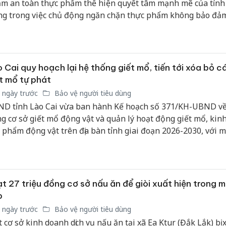
m an toàn thực phẩm thể hiện quyết tâm mạnh mẽ của tỉn
g trong việc chủ động ngăn chặn thực phẩm không bảo đả
n, bảo vệ sức khỏe người dân, quyền lợi người tiêu dùng và 
g môi trường kinh doanh minh bạch, lành mạnh trên địa bà
 Cai quy hoạch lại hệ thống giết mổ, tiến tới xóa bỏ c
t mổ tự phát
 ngày trước
Bảo vệ người tiêu dùng
D tỉnh Lào Cai vừa ban hành Kế hoạch số 371/KH-UBND về
g cơ sở giết mổ động vật và quản lý hoạt động giết mổ, kin
 phẩm động vật trên địa bàn tỉnh giai đoạn 2026-2030, với m
g bước hình thành hệ thống giết mổ bảo đảm điều kiện vệ 
an toàn thực phẩm, phòng chống dịch bệnh và bảo vệ môi trư
g thời xử lý dứt điểm các điểm giết mổ tự phát vào năm 203
t 27 triệu đồng cơ sở nấu ăn để giòi xuất hiện trong 
p
 ngày trước
Bảo vệ người tiêu dùng
 cơ sở kinh doanh dịch vụ nấu ăn tại xã Ea Ktur (Đắk Lắk) bị 