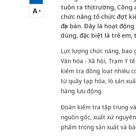
Cỡ chữ vừa
tuồn ra thị trường, Công 
A
+
Cỡ chữ lớn
chức năng tổ chức đợt ki
địa bàn. Đây là hoạt độn
dùng, đặc biệt là trẻ em, 
Lực lượng chức năng, bao 
Văn hóa - Xã hội, Trạm Y tế
kiểm tra đồng loạt nhiều c
từ quầy tạp hóa, lò sản xu
hàng lưu động.
Đoàn kiểm tra tập trung và
nguồn gốc, xuất xứ nguyên 
phẩm trong sản xuất và bả