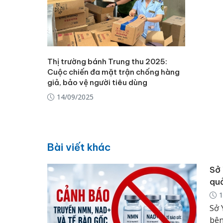
Thị trường bánh Trung thu 2025:
Cuộc chiến đa mặt trận chống hàng
giả, bảo vệ người tiêu dùng
14/09/2025
Bài viết khác
Sở 
quả
1
Sở 
bện