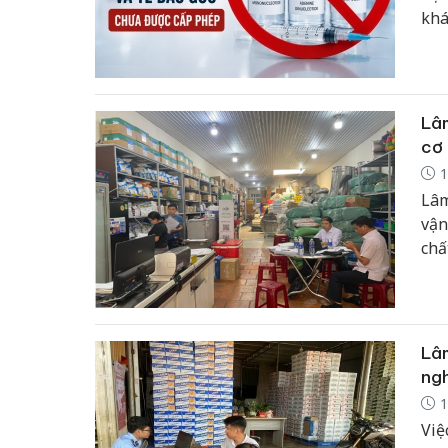
khá
các
Lâm
cơ
1
Lâm
vận
chấ
này
khỏ
toà
Lâm
ngh
1
Việ