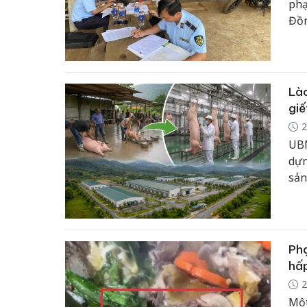
phạ
Đồn
toà
dựn
Lào
giế
2
UBN
dựn
sản
từn
y, 
đồn
Phạ
hấ
2
Một