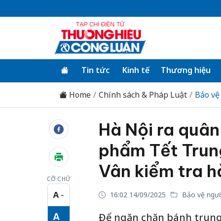
Tin tức
Kinh tế
Thương hiệu
Home
Chính sách & Pháp Luật
Bảo vệ
Hà Nội ra quâ
phẩm Tết Trun
Vân kiểm tra h
CỠ CHỮ
A
16:02 14/09/2025
Bảo vệ ngườ
−
Cỡ chữ nhỏ
A
Để ngăn chặn bánh trung