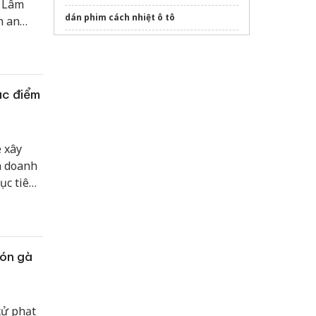
h Lâm
dán phim cách nhiệt ô tô
m an
xây
Máy hút chân không công suất lớn
n.
chính hãng
Bảng
giá may đồng phục quán ăn
mới
2026
ác điểm
Dịch vụ
Thay pin iPhone 13 Pro
lấy nhanh
15 phút
 xây
lưới titan
h doanh
Sửa máy rửa bát bosch
ục tiêu
sinh thú
ờng,
0.
món gà
xử phạt