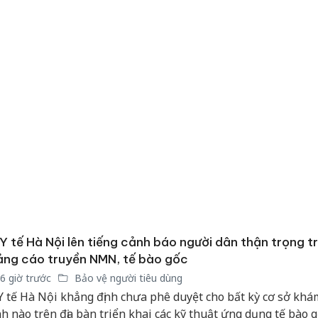
Y tế Hà Nội lên tiếng cảnh báo người dân thận trọng t
ng cáo truyền NMN, tế bào gốc
6 giờ trước
Bảo vệ người tiêu dùng
Cà Mau:
Y tế Hà Nội khẳng định chưa phê duyệt cho bất kỳ cơ sở khá
công kh
sản phẩ
h nào trên địa bàn triển khai các kỹ thuật ứng dụng tế bào 