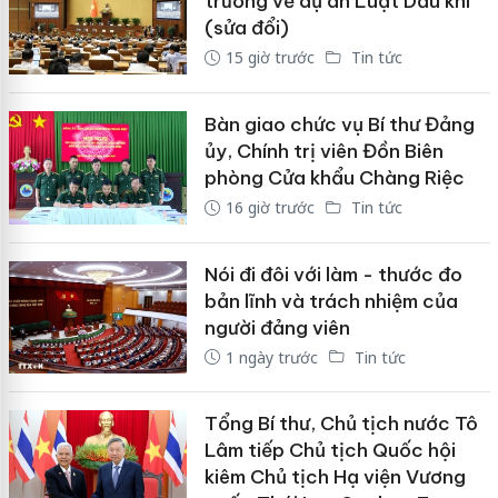
trường về dự án Luật Dầu khí
(sửa đổi)
15 giờ trước
Tin tức
Bàn giao chức vụ Bí thư Đảng
ủy, Chính trị viên Đồn Biên
phòng Cửa khẩu Chàng Riệc
16 giờ trước
Tin tức
Nói đi đôi với làm - thước đo
bản lĩnh và trách nhiệm của
người đảng viên
1 ngày trước
Tin tức
Tổng Bí thư, Chủ tịch nước Tô
Lâm tiếp Chủ tịch Quốc hội
kiêm Chủ tịch Hạ viện Vương