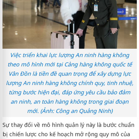
Việc triển khai lực lượng An ninh hàng không
theo mô hình mới tại Cảng hàng không quốc tế
Vân Đồn là tiền đề quan trọng để xây dựng lực
lượng An ninh hàng không chính quy, tinh nhuệ,
từng bước hiện đại, đáp ứng yêu cầu bảo đảm
an ninh, an toàn hàng không trong giai đoạn
mới. (Ảnh: Công an Quảng Ninh)
Sự thay đổi về mô hình quản lý này là bước chuẩn
bị chiến lược cho kế hoạch mở rộng quy mô của