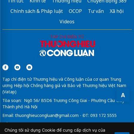
Tin tức
Kinh tế
Thương hiệu
Chuyển động 389
Chính sách & Pháp luật
OCOP
Tư vấn
Xã hội
Videos
Tạp chí điện tử Thương hiệu và Công luận của cơ quan Trung
ương Hiệp hội Chống hàng giả và Bảo vệ Thương hiệu Việt Nam
(Vatap)
A
Tòa soạn: Ngõ 56/ B5D6 Trương Công Giai - Phường Cầu Giấy -
Thành phố Hà Nội
Email:
thuonghieucongluan@gmail.com
- ĐT: 093 172 5555
Tổng Biên Tập: Vũ Đức Thuận
Chúng tôi sử dụng Cookie để cung cấp dịch vụ của
Giấy phép hoạt động báo chí điện tử số 64/GP-BTTTT do Bộ