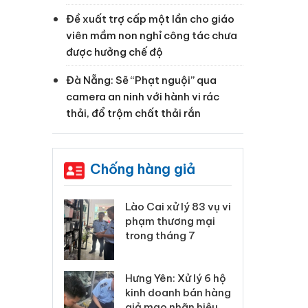
Đề xuất trợ cấp một lần cho giáo
viên mầm non nghỉ công tác chưa
được hưởng chế độ
Đà Nẵng: Sẽ “Phạt nguội” qua
camera an ninh với hành vi rác
a
thải, đổ trộm chất thải rắn
Chống hàng giả
 Thanh Hóa
Lào Cai xử lý 83 vụ vi
Cô
ại trong vụ
phạm thương mại
tìm
xuất, buôn
trong tháng 7
án
 sào giả
bá
Hưng Yên: Xử lý 6 hộ
óa: Tìm bị
Th
kinh doanh bán hàng
g vụ án buôn
hạ
giả mạo nhãn hiệu