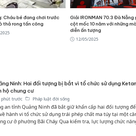
: Cháu bé đang chơi trước
Giải IRONMAN 70.3 Đà Nẵng 
ò thả rong tấn công
cột mốc 10 năm với những mà
diễn ấn tượng
/2025
12/05/2025
ng Ninh: Hai đối tượng bị bắt vì tổ chức sử dụng Ketam
n hộ chung cư
 phút trước
Pháp luật đời sống
g an tỉnh Quảng Ninh đã bắt giữ khẩn cấp hai đối tượng để
 về hành vi tổ chức sử dụng trái phép chất ma túy tại một că
ng cư ở phường Bãi Cháy. Qua kiểm tra, lực lượng chức năn
n hai đối tượng dương tính với Ketamine và thu giữ nhiều t
n quan.