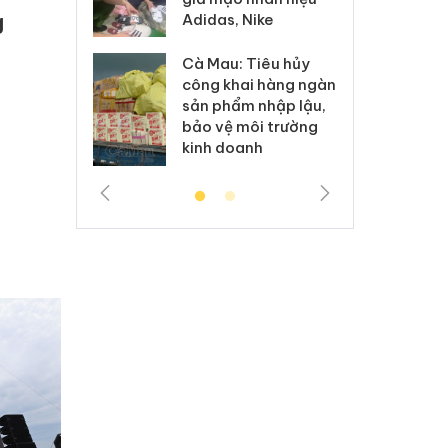
h sữa
bá
g
Adidas, Nike
 giả
Mo
Cà Mau: Tiêu hủy
g: Đối tượng
An
công khai hàng ngàn
 đường dây
ch
sản phẩm nhập lậu,
 giả tại Phú
bá
bảo vệ môi trường
 đầu thú
Qu
kinh doanh