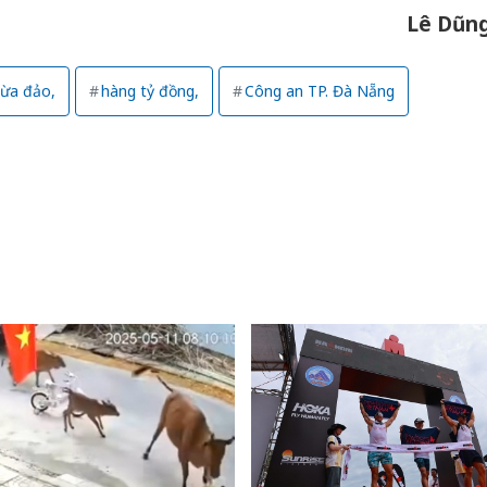
bán bìn
Lê Dũn
Moyuum
An Gian
lừa đảo,
hàng tỷ đồng,
Công an TP. Đà Nẵng
chủ mưu
bán hàng
Quốc ra