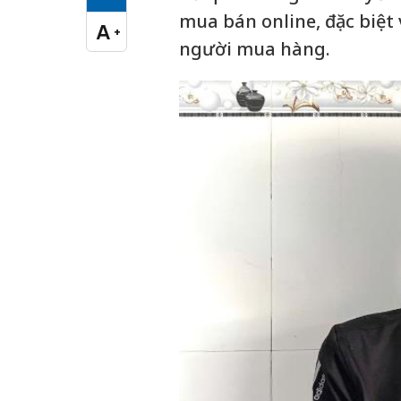
Cỡ chữ vừa
mua bán online, đặc biệt 
A
+
Cỡ chữ lớn
người mua hàng.