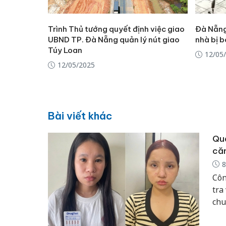
Trình Thủ tướng quyết định việc giao
Đà Nẵng
UBND TP. Đà Nẵng quản lý nút giao
nhà bị b
Túy Loan
12/05
12/05/2025
Bài viết khác
Quả
că
8
Côn
tra
chu
hiệ
liê