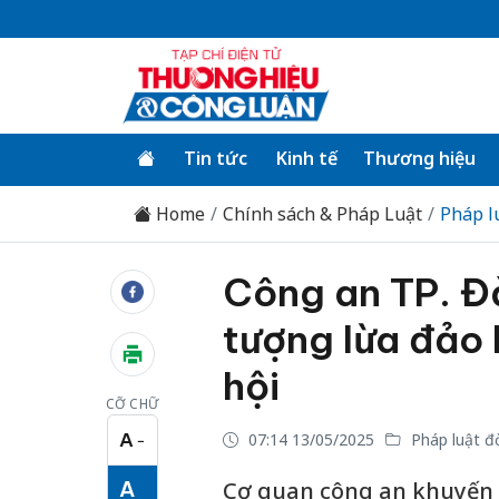
Tin tức
Kinh tế
Thương hiệu
Home
Chính sách & Pháp Luật
Pháp l
Công an TP. Đ
tượng lừa đảo
hội
CỠ CHỮ
A
07:14 13/05/2025
Pháp luật đ
−
Cỡ chữ nhỏ
A
Cơ quan công an khuyến 