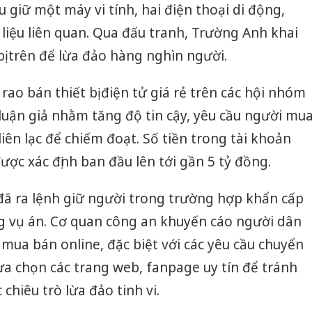
 giữ một máy vi tính, hai điện thoại di động,
 liệu liên quan. Qua đấu tranh, Trường Anh khai
bị trên để lừa đảo hàng nghìn người.
rao bán thiết bị điện tử giá rẻ trên các hội nhóm
luận giả nhằm tăng độ tin cậy, yêu cầu người mu
 liên lạc để chiếm đoạt. Số tiền trong tài khoản
ợc xác định ban đầu lên tới gần 5 tỷ đồng.
đã ra lệnh giữ người trong trường hợp khẩn cấp
Công an
ng vụ án. Cơ quan công an khuyến cáo người dân
tìm bị h
án sản 
 mua bán online, đặc biệt với các yêu cầu chuyển
bán yến
ựa chọn các trang web, fanpage uy tín để tránh
Thanh H
chiêu trò lừa đảo tinh vi.
hại tron