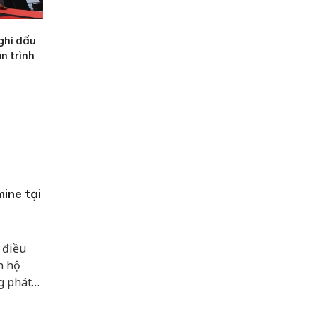
ghi dấu
n trình
ine tại
 điều
n hộ
g phát
ang vật