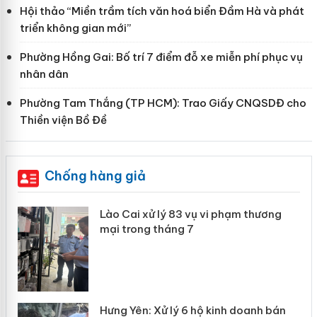
Hội thảo “Miền trầm tích văn hoá biển Đầm Hà và phát
triển không gian mới”
Phường Hồng Gai: Bố trí 7 điểm đỗ xe miễn phí phục vụ
nhân dân
Phường Tam Thắng (TP HCM): Trao Giấy CNQSDĐ cho
Thiền viện Bồ Đề
Chống hàng giả
 án
Lào Cai xử lý 83 vụ vi phạm thương
mại trong tháng 7
n
y
Hưng Yên: Xử lý 6 hộ kinh doanh bán