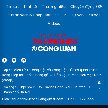
Tin tức
Kinh tế
Thương hiệu
Chuyển động 389
Chính sách & Pháp luật
OCOP
Tư vấn
Xã hội
Videos
Tạp chí điện tử Thương hiệu và Công luận của cơ quan Trung
ương Hiệp hội Chống hàng giả và Bảo vệ Thương hiệu Việt Nam
(Vatap)
A
Tòa soạn: Ngõ 56/ B5D6 Trương Công Giai - Phường Cầu Giấy -
Thành phố Hà Nội
Email:
thuonghieucongluan@gmail.com
- ĐT: 093 172 5555
Tổng Biên Tập: Vũ Đức Thuận