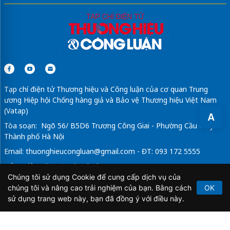
Tạp chí điện tử Thương hiệu và Công luận của cơ quan Trung
ương Hiệp hội Chống hàng giả và Bảo vệ Thương hiệu Việt Nam
(Vatap)
A
Tòa soạn: Ngõ 56/ B5D6 Trương Công Giai - Phường Cầu Giấy -
Thành phố Hà Nội
Email:
thuonghieucongluan@gmail.com
- ĐT: 093 172 5555
Tổng Biên Tập: Vũ Đức Thuận
Chúng tôi sử dụng Cookie để cung cấp dịch vụ của
Giấy phép hoạt động báo chí điện tử số 64/GP-BTTTT do Bộ
chúng tôi và nâng cao trải nghiệm của bạn. Bằng cách
OK
Thông tin và Truyền thông cấp ngày 21/2/2020.
sử dụng trang web này, bạn đã đồng ý với điều này.