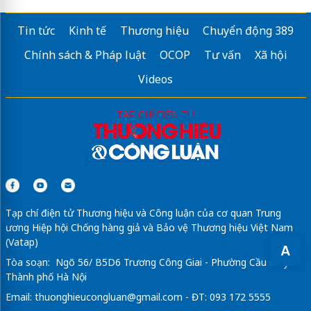
Tin tức
Kinh tế
Thương hiệu
Chuyển động 389
Chính sách & Pháp luật
OCOP
Tư vấn
Xã hội
Videos
Tạp chí điện tử Thương hiệu và Công luận của cơ quan Trung
ương Hiệp hội Chống hàng giả và Bảo vệ Thương hiệu Việt Nam
(Vatap)
A
Tòa soạn: Ngõ 56/ B5D6 Trương Công Giai - Phường Cầu Giấy -
Thành phố Hà Nội
Email:
thuonghieucongluan@gmail.com
- ĐT: 093 172 5555