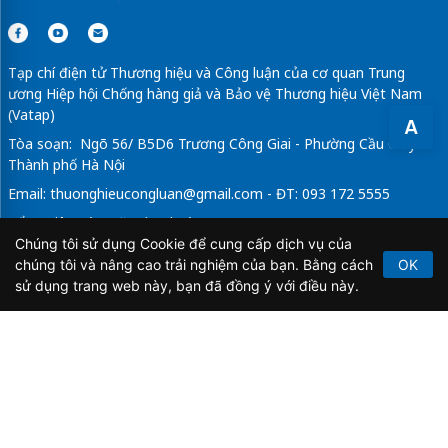
Tạp chí điện tử Thương hiệu và Công luận của cơ quan Trung
ương Hiệp hội Chống hàng giả và Bảo vệ Thương hiệu Việt Nam
(Vatap)
A
Tòa soạn: Ngõ 56/ B5D6 Trương Công Giai - Phường Cầu Giấy -
Thành phố Hà Nội
Email:
thuonghieucongluan@gmail.com
- ĐT: 093 172 5555
Tổng Biên Tập: Vũ Đức Thuận
Chúng tôi sử dụng Cookie để cung cấp dịch vụ của
Giấy phép hoạt động báo chí điện tử số 64/GP-BTTTT do Bộ
chúng tôi và nâng cao trải nghiệm của bạn. Bằng cách
OK
Thông tin và Truyền thông cấp ngày 21/2/2020.
sử dụng trang web này, bạn đã đồng ý với điều này.
Copyright © 2026
TẠP CHÍ THƯƠNG HIỆU & CÔNG
LUẬN
. All Rights Reserved.
Bản quyền thuộc Tạp chí Thương hiệu và Công luận. Cấm