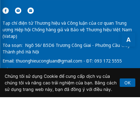
Tạp chí điện tử Thương hiệu và Công luận của cơ quan Trung
ương Hiệp hội Chống hàng giả và Bảo vệ Thương hiệu Việt Nam
(Vatap)
A
Tòa soạn: Ngõ 56/ B5D6 Trương Công Giai - Phường Cầu Giấy -
Thành phố Hà Nội
Email:
thuonghieucongluan@gmail.com
- ĐT: 093 172 5555
Tổng Biên Tập: Vũ Đức Thuận
Chúng tôi sử dụng Cookie để cung cấp dịch vụ của
Giấy phép hoạt động báo chí điện tử số 64/GP-BTTTT do Bộ
chúng tôi và nâng cao trải nghiệm của bạn. Bằng cách
OK
Thông tin và Truyền thông cấp ngày 21/2/2020.
sử dụng trang web này, bạn đã đồng ý với điều này.
Copyright © 2026
TẠP CHÍ THƯƠNG HIỆU & CÔNG
LUẬN
. All Rights Reserved.
Bản quyền thuộc Tạp chí Thương hiệu và Công luận. Cấm