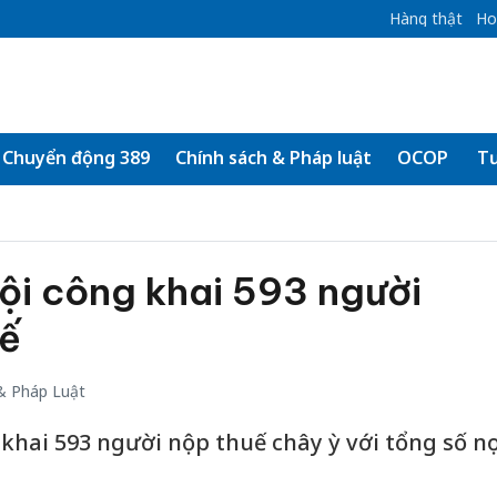
Hàng thật
Ho
Chuyển động 389
Chính sách & Pháp luật
OCOP
Tư
ội công khai 593 người
uế
& Pháp Luật
 khai 593 người nộp thuế chây ỳ với tổng số n