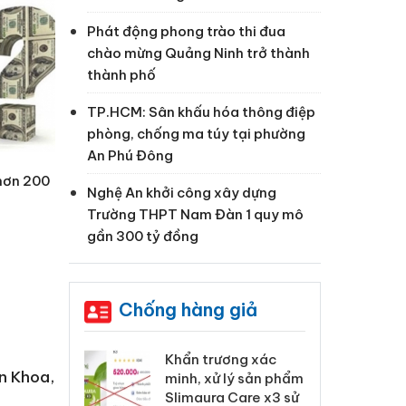
Phát động phong trào thi đua
chào mừng Quảng Ninh trở thành
thành phố
TP.HCM: Sân khấu hóa thông điệp
phòng, chống ma túy tại phường
An Phú Đông
hơn 200
Nghệ An khởi công xây dựng
Trường THPT Nam Đàn 1 quy mô
gần 300 tỷ đồng
Chống hàng giả
 Tiêu hủy
Khẩn trương xác
Cà
n Khoa,
ai hàng ngàn
minh, xử lý sản phẩm
cô
m nhập lậu,
Slimaura Care x3 sử
sả