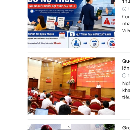
thu
1
Cục
nhấ
Việ
thờ
đáp
ích
Quả
lãn
1
Ngà
kha
tiê
Gra