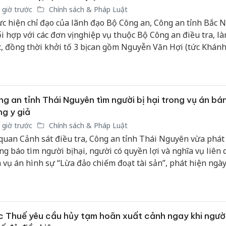
bảo vệ 
 giờ trước
Chính sách & Pháp Luật
kinh do
c hiện chỉ đạo của lãnh đạo Bộ Công an, Công an tỉnh Bắc 
i hợp với các đơn vị nghiệp vụ thuộc Bộ Công an điều tra, là
Công an
c, đồng thời khởi tố 3 bị can gồm Nguyễn Văn Hợi (tức Khánh
tìm bị h
Văn Khoa và Trần Đình Tiệp (tức Vua Quạt) về các hành vi l
án sản 
g xã hội gây rối trật tự công cộng, phát tán thông tin sai sự
bán yến
 phạm quyền và lợi ích hợp pháp của tổ chức, cá nhân.
Thanh H
g an tỉnh Thái Nguyên tìm người bị hại trong vụ án bá
hại tron
g y giả
bán bìn
Moyuum
 giờ trước
Chính sách & Pháp Luật
quan Cảnh sát điều tra, Công an tỉnh Thái Nguyên vừa phát 
ng báo tìm người bị hại, người có quyền lợi và nghĩa vụ liên
 vụ án hình sự “Lừa đảo chiếm đoạt tài sản”, phát hiện ngà
5/2025 trên địa bàn tỉnh, để phục vụ công tác điều tra, giải q
o quy định của pháp luật.
 Thuế yêu cầu hủy tạm hoãn xuất cảnh ngay khi ngườ