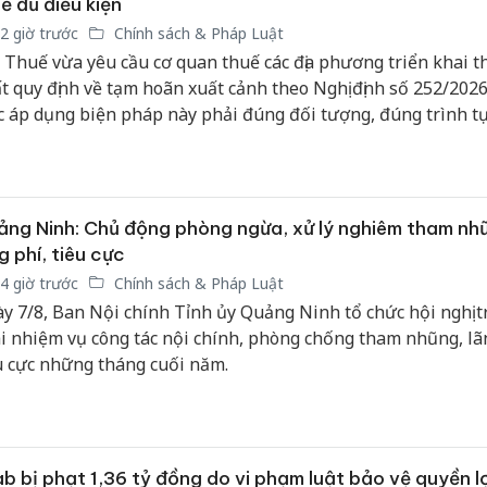
ế đủ điều kiện
2 giờ trước
Chính sách & Pháp Luật
 Thuế vừa yêu cầu cơ quan thuế các địa phương triển khai 
t quy định về tạm hoãn xuất cảnh theo Nghị định số 252/202
c áp dụng biện pháp này phải đúng đối tượng, đúng trình t
i phải hủy bỏ ngay khi người nộp thuế hoàn thành nghĩa vụ
 ứng đầy đủ các điều kiện theo quy định nhằm bảo đảm quyề
 hợp pháp của người nộp thuế.
ng Ninh: Chủ động phòng ngừa, xử lý nghiêm tham nh
g phí, tiêu cực
4 giờ trước
Chính sách & Pháp Luật
y 7/8, Ban Nội chính Tỉnh ủy Quảng Ninh tổ chức hội nghị t
i nhiệm vụ công tác nội chính, phòng chống tham nhũng, lã
u cực những tháng cuối năm.
b bị phạt 1,36 tỷ đồng do vi phạm luật bảo vệ quyền lợ