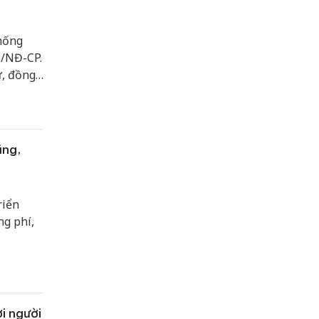
thống
6/NĐ-CP.
ự, đồng
 hoặc
n và lợi
ũng,
riển
ng phí,
i người