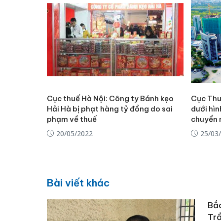
Cục thuế Hà Nội: Công ty Bánh kẹo
Cục Thu
Hải Hà bị phạt hàng tỷ đồng do sai
dưới hìn
phạm về thuế
chuyển 
20/05/2022
25/03
Bài viết khác
Bắc
Trầ