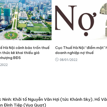
ế Hà Nội cảnh báo trốn thuế
Cục Thuế Hà Nội “điểm mặt" 
h thức kê khai thiếu giá
doanh nghiệp nợ thuế
nhượng BĐS
08/01/2022
/2022
Cà Mau:
 Ninh: Khởi tố Nguyễn Văn Hợi (tức Khánh Sky), Hồ Vă
công kh
sản phẩ
n Đình Tiệp (Vua Quạt)