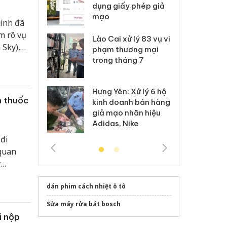
môi trường
dụng giấy phép giả
bả
anh
mạo
ki
Ninh đã
m rõ vụ
 Thanh Hóa
Lào Cai xử lý 83 vụ vi
Cô
 Sky),
ại trong vụ
phạm thương mại
tìm
ợi dụng
xuất, buôn
trong tháng 7
án
 thật,
 sào giả
bá
Hưng Yên: Xử lý 6 hộ
óa: Tìm bị
Th
n thuốc
kinh doanh bán hàng
g vụ án buôn
hạ
giả mạo nhãn hiệu
h sữa
bá
Adidas, Nike
 giả
Mo
đi
 quan
y
uyết
dán phim cách nhiệt ô tô
Sửa máy rửa bát bosch
i nộp