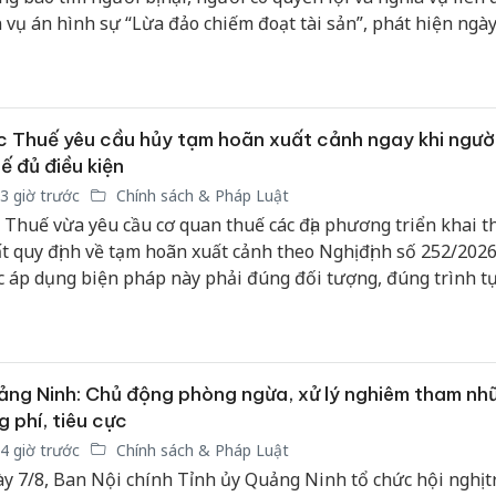
 vụ án hình sự “Lừa đảo chiếm đoạt tài sản”, phát hiện ngà
5/2025 trên địa bàn tỉnh, để phục vụ công tác điều tra, giải q
o quy định của pháp luật.
 Thuế yêu cầu hủy tạm hoãn xuất cảnh ngay khi ngườ
ế đủ điều kiện
3 giờ trước
Chính sách & Pháp Luật
 Thuế vừa yêu cầu cơ quan thuế các địa phương triển khai 
t quy định về tạm hoãn xuất cảnh theo Nghị định số 252/202
c áp dụng biện pháp này phải đúng đối tượng, đúng trình t
i phải hủy bỏ ngay khi người nộp thuế hoàn thành nghĩa vụ
 ứng đầy đủ các điều kiện theo quy định nhằm bảo đảm quyề
 hợp pháp của người nộp thuế.
ng Ninh: Chủ động phòng ngừa, xử lý nghiêm tham nh
g phí, tiêu cực
4 giờ trước
Chính sách & Pháp Luật
y 7/8, Ban Nội chính Tỉnh ủy Quảng Ninh tổ chức hội nghị t