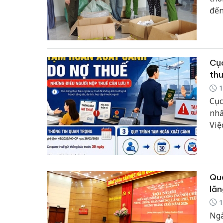
đến
22/
the
Cục
thu
1
Cục
nhấ
Việ
thờ
đáp
ích
Quả
lãn
1
Ngà