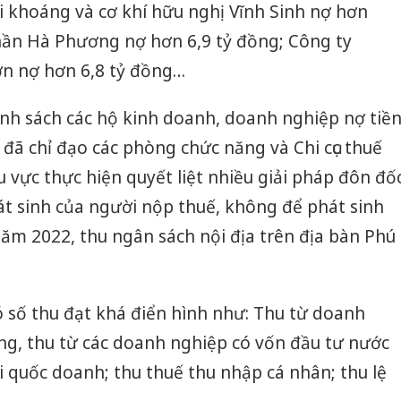
i khoáng và cơ khí hữu nghị Vĩnh Sinh nợ hơn
phần Hà Phương nợ hơn 6,9 tỷ đồng; Công ty
 nợ hơn 6,8 tỷ đồng…
nh sách các hộ kinh doanh, doanh nghiệp nợ tiề
 đã chỉ đạo các phòng chức năng và Chi cục thuế
u vực thực hiện quyết liệt nhiều giải pháp đôn đố
át sinh của người nộp thuế, không để phát sinh
ăm 2022, thu ngân sách nội địa trên địa bàn Phú
ó số thu đạt khá điển hình như: Thu từ doanh
g, thu từ các doanh nghiệp có vốn đầu tư nước
i quốc doanh; thu thuế thu nhập cá nhân; thu lệ