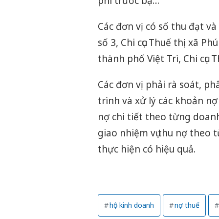
phí trước bạ…
Các đơn vị có số thu đạt v
số 3, Chi cục Thuế thị xã P
thành phố Việt Trì, Chi cục
Các đơn vị phải rà soát, p
trình và xử lý các khoản n
nợ chi tiết theo từng doa
giao nhiệm vụ thu nợ theo 
thực hiện có hiệu quả.
hộ kinh doanh
nợ thuế