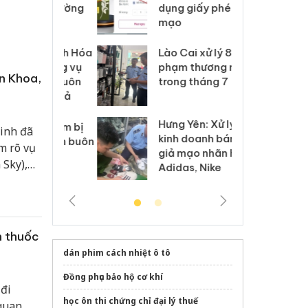
môi trường
dụng giấy phép giả
bả
anh
mạo
ki
 Thanh Hóa
Lào Cai xử lý 83 vụ vi
Cô
ại trong vụ
phạm thương mại
tìm
n Khoa,
xuất, buôn
trong tháng 7
án
 sào giả
bá
Hưng Yên: Xử lý 6 hộ
óa: Tìm bị
Th
Ninh đã
kinh doanh bán hàng
g vụ án buôn
hạ
m rõ vụ
giả mạo nhãn hiệu
h sữa
bá
 Sky),
Adidas, Nike
 giả
Mo
ợi dụng
 thật,
n thuốc
dán phim cách nhiệt ô tô
Đồng phục bảo hộ cơ khí
đi
học ôn thi chứng chỉ đại lý thuế
 quan