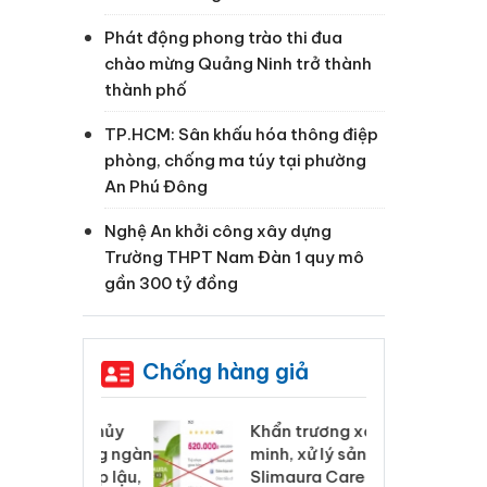
Phát động phong trào thi đua
chào mừng Quảng Ninh trở thành
thành phố
TP.HCM: Sân khấu hóa thông điệp
phòng, chống ma túy tại phường
An Phú Đông
Nghệ An khởi công xây dựng
Trường THPT Nam Đàn 1 quy mô
gần 300 tỷ đồng
Chống hàng giả
 Tiêu hủy
Khẩn trương xác
Cà
ai hàng ngàn
minh, xử lý sản phẩm
cô
m nhập lậu,
Slimaura Care x3 sử
sả