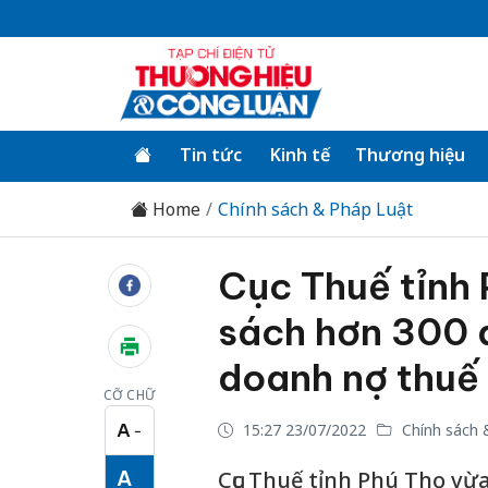
Tin tức
Kinh tế
Thương hiệu
Home
Chính sách & Pháp Luật
Cục Thuế tỉnh
sách hơn 300 
doanh nợ thuế
CỠ CHỮ
A
15:27 23/07/2022
Chính sách 
−
Cỡ chữ nhỏ
A
Cục Thuế tỉnh Phú Thọ vừ