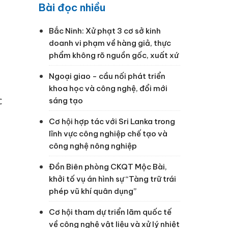
Bài đọc nhiều
Bắc Ninh: Xử phạt 3 cơ sở kinh
doanh vi phạm về hàng giả, thực
phẩm không rõ nguồn gốc, xuất xứ
n
Ngoại giao - cầu nối phát triển
khoa học và công nghệ, đổi mới
c
sáng tạo
Cơ hội hợp tác với Sri Lanka trong
lĩnh vực công nghiệp chế tạo và
công nghệ nông nghiệp
Đồn Biên phòng CKQT Mộc Bài,
khởi tố vụ án hình sự “Tàng trữ trái
phép vũ khí quân dụng”
Cơ hội tham dự triển lãm quốc tế
về công nghệ vật liệu và xử lý nhiệt