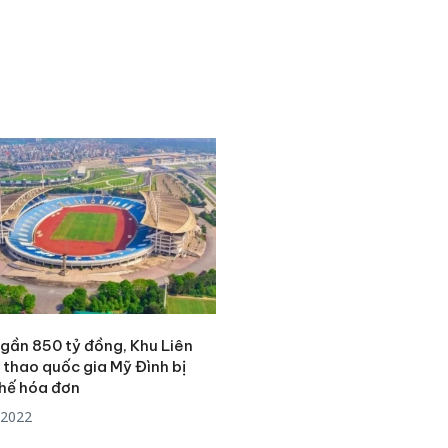
 gần 850 tỷ đồng, Khu Liên
 thao quốc gia Mỹ Đình bị
hế hóa đơn
Cà Mau:
/2022
công kh
sản phẩ