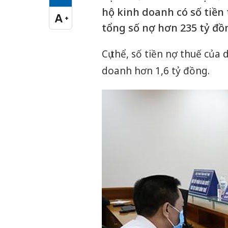
Cỡ chữ vừa
hộ kinh doanh có số tiền 
A
+
Cỡ chữ lớn
tổng số nợ hơn 235 tỷ đồ
Cụ thể, số tiền nợ thuế của
doanh hơn 1,6 tỷ đồng.