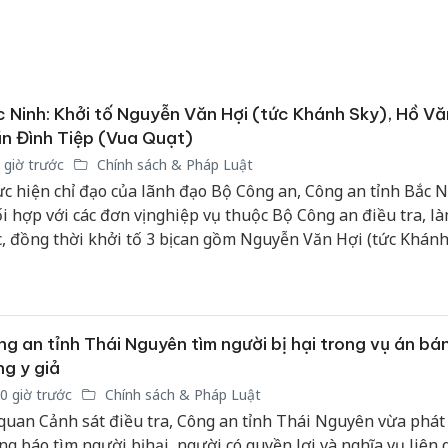
bảo vệ 
kinh do
Công an
tìm bị h
 Ninh: Khởi tố Nguyễn Văn Hợi (tức Khánh Sky), Hồ Vă
án sản 
n Đình Tiệp (Vua Quạt)
bán yến
 giờ trước
Chính sách & Pháp Luật
Thanh H
c hiện chỉ đạo của lãnh đạo Bộ Công an, Công an tỉnh Bắc 
hại tron
i hợp với các đơn vị nghiệp vụ thuộc Bộ Công an điều tra, là
bán bìn
c, đồng thời khởi tố 3 bị can gồm Nguyễn Văn Hợi (tức Khánh
Moyuum
Văn Khoa và Trần Đình Tiệp (tức Vua Quạt) về các hành vi l
g xã hội gây rối trật tự công cộng, phát tán thông tin sai sự
 phạm quyền và lợi ích hợp pháp của tổ chức, cá nhân.
g an tỉnh Thái Nguyên tìm người bị hại trong vụ án bá
g y giả
0 giờ trước
Chính sách & Pháp Luật
quan Cảnh sát điều tra, Công an tỉnh Thái Nguyên vừa phát 
ng báo tìm người bị hại, người có quyền lợi và nghĩa vụ liên