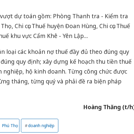
à vượt dự toán gồm: Phòng Thanh tra - Kiểm tra
hú Thọ, Chi cục Thuế huyện Đoan Hùng, Chi cục Thuế
 Thuế khu vực Cẩm Khê - Yên Lập…
hân loại các khoản nợ thuế đầy đủ theo đúng quy
ợ đúng quy định; xây dựng kế hoạch thu tiền thuế
nh nghiệp, hộ kinh doanh. Từng công chức được
từng tháng, từng quý và phải đề ra biện pháp
Hoàng Thăng (t/h
Phú Thọ
doanh nghiệp