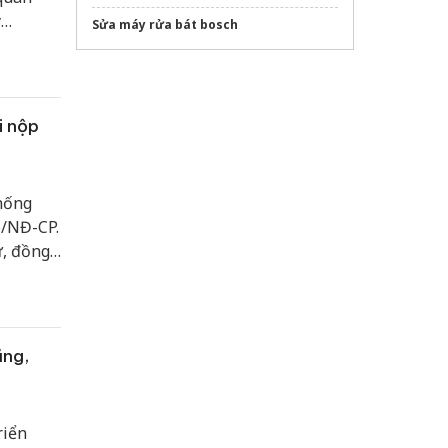
y
Sửa máy rửa bát bosch
uyết
i nộp
thống
6/NĐ-CP.
ự, đồng
 hoặc
n và lợi
ũng,
riển