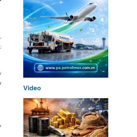
,
;
y
ử
Video
h