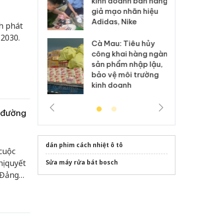
kinh doanh bán hàng
g vụ án buôn
hạ
giả mạo nhãn hiệu
h sữa
bá
Adidas, Nike
 giả
Mo
h phát
 2030.
Cà Mau: Tiêu hủy
g: Đối tượng
An
công khai hàng ngàn
 đường dây
ch
sản phẩm nhập lậu,
 giả tại Phú
bá
bảo vệ môi trường
 đầu thú
Qu
kinh doanh
 đường
dán phim cách nhiệt ô tô
 cuộc
ị quyết
Sửa máy rửa bát bosch
 Đảng
a cơ bản
 72-
ực hiện