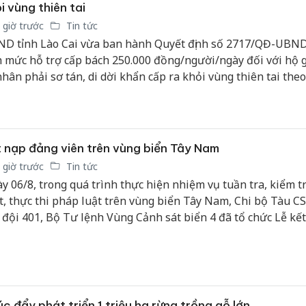
i vùng thiên tai
 giờ trước
Tin tức
D tỉnh Lào Cai vừa ban hành Quyết định số 2717/QĐ-UBN
h mức hỗ trợ cấp bách 250.000 đồng/người/ngày đối với hộ g
nhân phải sơ tán, di dời khẩn cấp ra khỏi vùng thiên tai the
h của cơ quan có thẩm quyền, nhằm bảo đảm an sinh xã hội 
h đời sống người dân.
 nạp đảng viên trên vùng biển Tây Nam
 giờ trước
Tin tức
y 06/8, trong quá trình thực hiện nhiệm vụ tuần tra, kiểm t
t, thực thi pháp luật trên vùng biển Tây Nam, Chi bộ Tàu C
 đội 401, Bộ Tư lệnh Vùng Cảnh sát biển 4 đã tổ chức Lễ kế
Công an
g cho quần chúng ưu tú Nguyễn Văn Tuấn, Nhân viên Hàng 
tìm bị h
án sản 
bán yến
Thanh H
c đẩy phát triển 1 triệu ha rừng trồng gỗ lớn