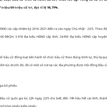
iệu/69 triệu cử tri, đạt tỉ lệ 98,79%.
ĐND các cấp nhiệm kỳ 2016-2021 diễn ra vào ngày Chủ nhật - 22/5. Theo đó
 500 ĐBQH; 3.918 đại biểu HĐND cấp tỉnh; 24.993 đại biểu HĐND cấp huyện
ổ bầu cử đồng loạt tiến hành tổ chức bầu cử theo đúng trình tự, thủ tục qu
hiêm túc (trước đó, đã có một số nơi tại các địa phương được Hội đồng Bầu c
gia bỏ phiếu.
u cử quốc gia lúc 22h ngày 22/5 cho biết, đến 19h hầu hết các tỉnh, thàn
 mở hòm phiếu kiểm phiếu.