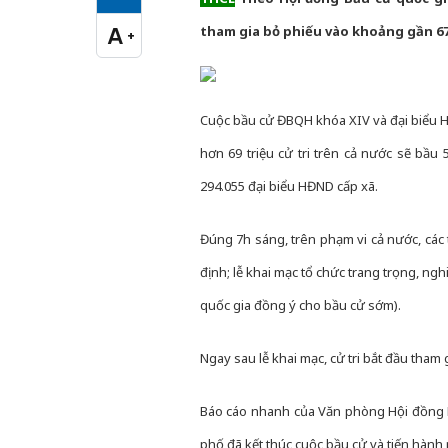
Cỡ chữ vừa
A
tham gia bỏ phiếu vào khoảng gần 67 tr
+
Cỡ chữ lớn
Cuộc bầu cử ĐBQH khóa XIV và đại biểu H
hơn 69 triệu cử tri trên cả nước sẽ bầu
294.055 đại biểu HĐND cấp xã.
Đúng 7h sáng, trên phạm vi cả nước, các t
định; lễ khai mạc tổ chức trang trọng, ng
quốc gia đồng ý cho bầu cử sớm).
Ngay sau lễ khai mạc, cử tri bắt đầu tham 
Báo cáo nhanh của Văn phòng Hội đồng Bầ
phố đã kết thúc cuộc bầu cử và tiến hành