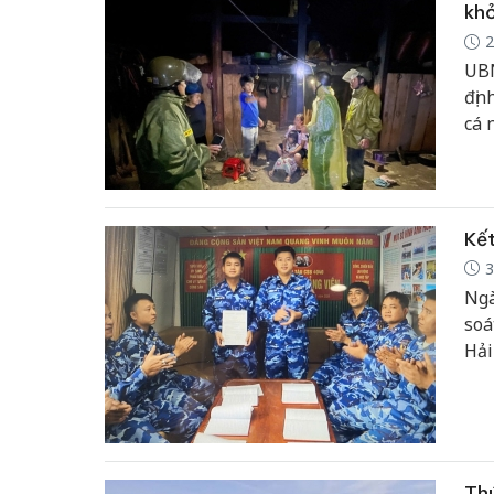
khỏ
2
UBN
địn
cá 
địn
địn
Kết
3
Ngà
soá
Hải
Đản
Thú