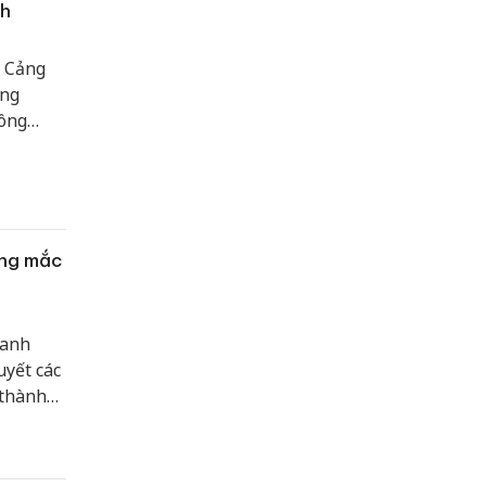
ch
, Cảng
ùng
công
ông tác
hạng mục
ớng mắc
oanh
uyết các
 thành
ở Nội vụ
ị.