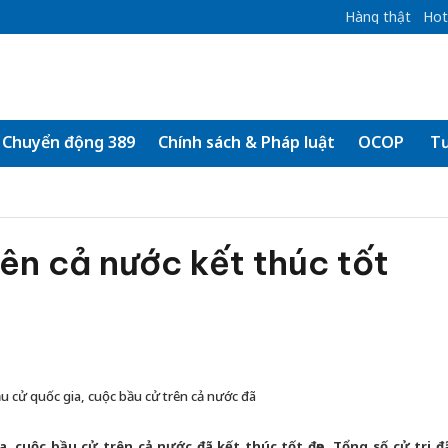
Hàng thật
Hot
Chuyển động 389
Chính sách & Pháp luật
OCOP
Tư
ên cả nước kết thúc tốt
 cử quốc gia, cuộc bầu cử trên cả nước đã
 cuộc bầu cử trên cả nước đã kết thúc tốt đẹp. Tổng số cử tri đ