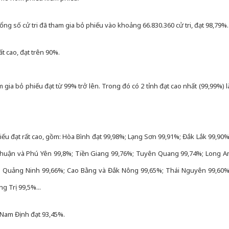
ổng số cử tri đã tham gia bỏ phiếu vào khoảng 66.830.360 cử tri, đạt 98,79%.
rất cao, đạt trên 90%.
am gia bỏ phiếu đạt từ 99% trở lên. Trong đó có 2 tỉnh đạt cao nhất (99,99%) l
phiếu đạt rất cao, gồm: Hòa Bình đạt 99,98%; Lạng Sơn 99,91%; Đắk Lắk 99,90%
Thuận và Phú Yên 99,8%; Tiền Giang 99,76%; Tuyên Quang 99,74%; Long A
; Quảng Ninh 99,66%; Cao Bằng và Đắk Nông 99,65%; Thái Nguyên 99,60%
 Trị 99,5%...
là Nam Định đạt 93,45%.