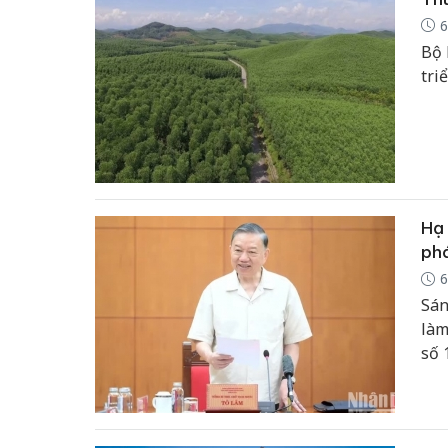
6
Bộ 
tri
Hạ 
phá
6
Sán
làm
số 
khó
trở
KL/