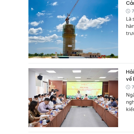
Ngh
Cản
7
Là 
hàn
trư
trư
địa
cuố
Hải
về 
7
Ngà
ngh
kiế
phố
và 