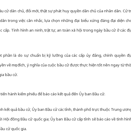
ầu cử dân chủ, đổi mới, thật sự phát huy quyền dân chủ của nhân dân. Cử tr
g dân trong việc cân nhắc, lựa chọn những đại biểu xứng đáng đại diện ch
cấp. Tình hình an ninh, trật tự, an toàn xã hội trong ngày bầu cử ở các đị
 phần là do sự chuẩn bị kỹ lưỡng của các cấp ủy đảng, chính quyền đị
ền về mục đích, ý nghĩa của cuộc bầu cử được thực hiện tốt nên ngay từ thờ
gia bầu cử.
 tiến hành kiểm phiếu để báo cáo kết quả đến Ủy ban Bầu cử.
ịnh kết quả bầu cử, Ủy ban Bầu cử các tỉnh, thành phố trực thuộc Trung ươn
ửi Hội đồng Bầu cử quốc gia; Ủy ban Bầu cử cấp tỉnh sẽ báo cáo về tình hìn
Bầu cử quốc gia.