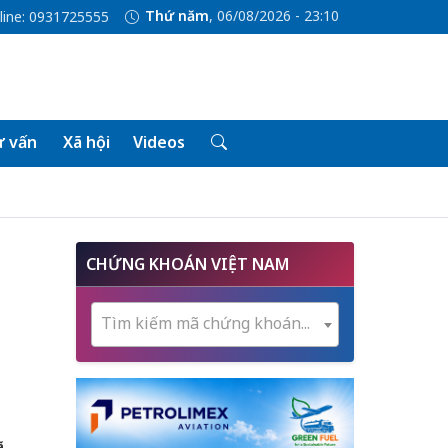
Thứ năm
, 06/08/2026 - 23:10
line: 0931725555
 vấn
Xã hội
Videos
CHỨNG KHOÁN VIỆT NAM
Tìm kiếm mã chứng khoán...
ã