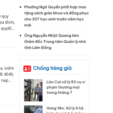
Phường Ngô Quyền phối hợp trao
tặng sách giáo khoa và đồng phục
D quy
cho 307 học sinh trước năm học
ia đình,
mới
o quyết
và ổn
Ông Nguyễn Nhật Quang làm
Giám đốc Trung tâm Quản lý nhà
tỉnh Lâm Đồng
Chống hàng giả
ra, kiểm
SB 4040,
t nạp
 Thanh Hóa
Lào Cai xử lý 83 vụ vi
Cô
hải.
ại trong vụ
phạm thương mại
tìm
xuất, buôn
trong tháng 7
án
 sào giả
bá
Hưng Yên: Xử lý 6 hộ
óa: Tìm bị
Th