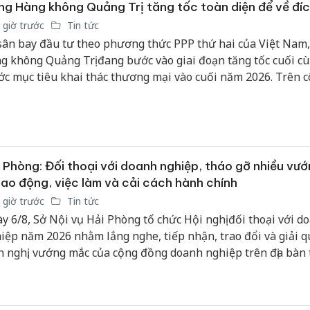
ị quyết số 13-NQ/TW.
g Hàng không Quảng Trị tăng tốc toàn diện để về đí
 giờ trước
Tin tức
sân bay đầu tư theo phương thức PPP thứ hai của Việt Nam
g không Quảng Trị đang bước vào giai đoạn tăng tốc cuối c
ớc mục tiêu khai thác thương mại vào cuối năm 2026. Trên 
ờng rộng gần 268 ha, hàng trăm kỹ sư, công nhân và các tổ c
 phương đang chạy đua với thời gian để hoàn thiện những 
i cùng của dự án.
 Phòng: Đối thoại với doanh nghiệp, tháo gỡ nhiều vư
lao động, việc làm và cải cách hành chính
 giờ trước
Tin tức
y 6/8, Sở Nội vụ Hải Phòng tổ chức Hội nghị đối thoại với d
iệp năm 2026 nhằm lắng nghe, tiếp nhận, trao đổi và giải q
n nghị, vướng mắc của cộng đồng doanh nghiệp trên địa bàn
 trong lĩnh vực nội vụ. Các đồng chí Sái Thị Yến, Giám đốc S
Bùi Quốc Trình, Phó Giám đốc Sở Nội vụ đồng chủ trì Hội ngh