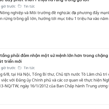
hại tron
 giờ trước
Tin tức
bán bìn
Moyuum
Nông nghiệp và Môi trường đề nghị các địa phương đẩy mạn
ển rừng trồng gỗ lớn, hướng tới mục tiêu 1 triệu ha vào năm
An Gian
chủ mưu
bán hàng
Quốc ra
tầng phải đảm nhận một sứ mệnh lớn hơn trong chặng
t triển mới
 giờ trước
Tin tức
g 6/8, tại Hà Nội, Tổng Bí thư, Chủ tịch nước Tô Lâm chủ trì
 việc với Đảng ủy Chính phủ và các cơ quan về thực hiện Ngh
13-NQ/TW, ngày 16/1/2012 của Ban Chấp hành Trung ương
a XI về xây dựng kết cấu hạ tầng đồng bộ nhằm đưa nước t
 thành nước công nghiệp theo hướng hiện đại và Kết luận số
TW, ngày 23/2/2024 của Bộ Chính trị khóa XIII về tiếp tục th