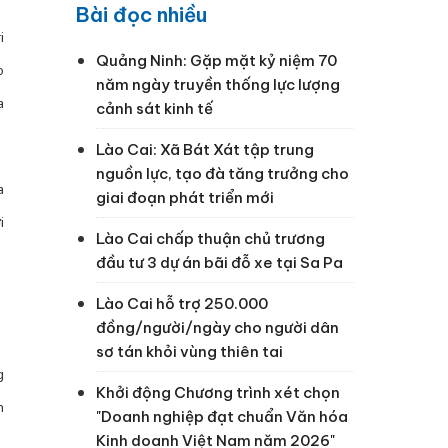
Bài đọc nhiều
i
Quảng Ninh: Gặp mặt kỷ niệm 70
o
năm ngày truyền thống lực lượng
a
cảnh sát kinh tế
Lào Cai: Xã Bát Xát tập trung
nguồn lực, tạo đà tăng trưởng cho
a
giai đoạn phát triển mới
i
Lào Cai chấp thuận chủ trương
đầu tư 3 dự án bãi đỗ xe tại Sa Pa
Lào Cai hỗ trợ 250.000
đồng/người/ngày cho người dân
sơ tán khỏi vùng thiên tai
g
Khởi động Chương trình xét chọn
h
"Doanh nghiệp đạt chuẩn Văn hóa
Kinh doanh Việt Nam năm 2026"