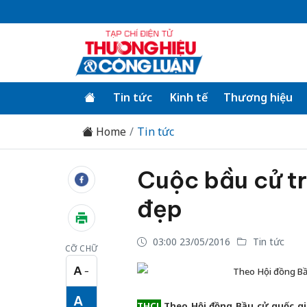
Tin tức
Kinh tế
Thương hiệu
Home
Tin tức
Cuộc bầu cử tr
đẹp
03:00 23/05/2016
Tin tức
CỠ CHỮ
A
−
Theo Hội đồng Bầu
Cỡ chữ nhỏ
A
THCL
Theo Hội đồng Bầu cử quốc gia,