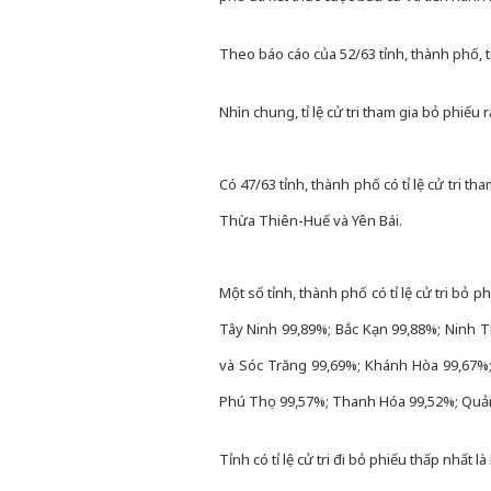
Theo báo cáo của 52/63 tỉnh, thành phố, t
Nhìn chung, tỉ lệ cử tri tham gia bỏ phiếu 
Có 47/63 tỉnh, thành phố có tỉ lệ cử tri th
Thừa Thiên-Huế và Yên Bái.
Một số tỉnh, thành phố có tỉ lệ cử tri bỏ 
Tây Ninh 99,89%; Bắc Kạn 99,88%; Ninh 
và Sóc Trăng 99,69%; Khánh Hòa 99,67%
Phú Thọ 99,57%; Thanh Hóa 99,52%; Quảng
Tỉnh có tỉ lệ cử tri đi bỏ phiếu thấp nhất 