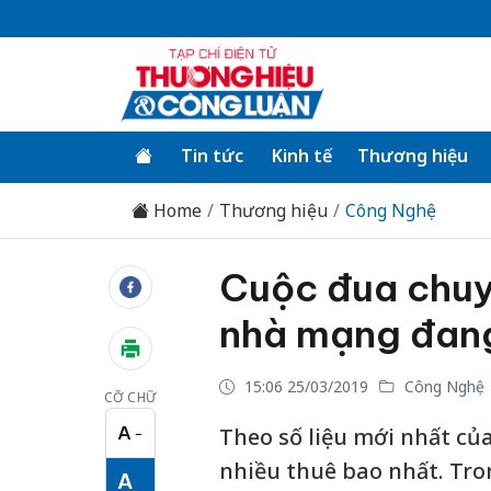
Tin tức
Kinh tế
Thương hiệu
Home
Thương hiệu
Công Nghệ
Cuộc đua chuyể
nhà mạng đang
15:06 25/03/2019
Công Nghệ
CỠ CHỮ
A
Theo số liệu mới nhất của
−
Cỡ chữ nhỏ
nhiều thuê bao nhất. Tro
A