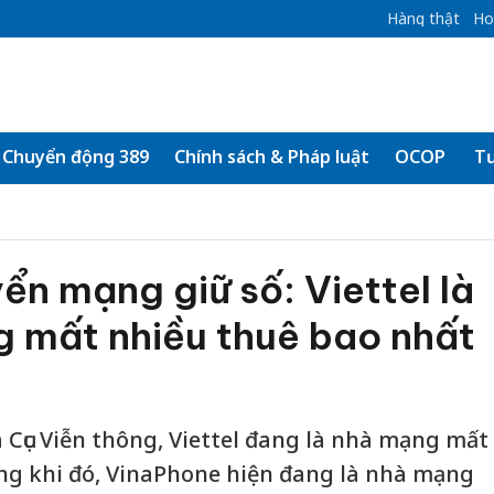
Hàng thật
Ho
Chuyển động 389
Chính sách & Pháp luật
OCOP
Tư
n mạng giữ số: Viettel là
 mất nhiều thuê bao nhất
 Cục Viễn thông, Viettel đang là nhà mạng mất
ng khi đó, VinaPhone hiện đang là nhà mạng