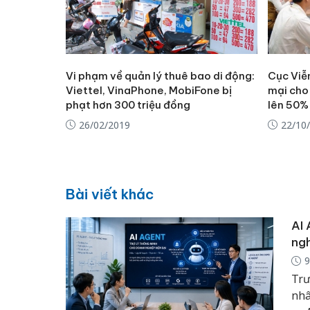
Vi phạm về quản lý thuê bao di động:
Cục Viễ
Viettel, VinaPhone, MobiFone bị
mại cho
phạt hơn 300 triệu đồng
lên 50%
26/02/2019
22/10
Bài viết khác
AI 
ngh
9
Trư
nhâ