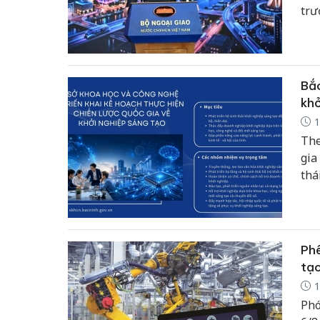
trư
Ngo
ngh
cầu
độn
Bắc
khở
1
The
gia
thá
cơ 
và 
Phê
tạo
1
Phó