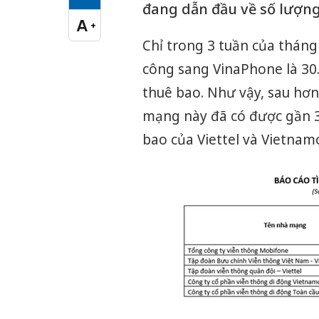
Cỡ chữ vừa
đang dẫn đầu về số lượn
A
+
Cỡ chữ lớn
Chỉ trong 3 tuần của thán
công sang VinaPhone là 30.
thuê bao. Như vậy, sau hơn
mạng này đã có được gần 3
bao của Viettel và Vietnamo