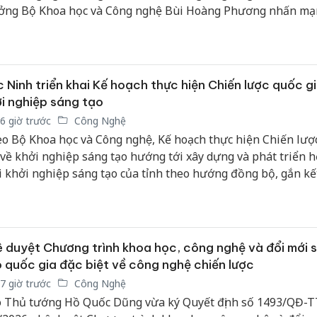
ởng Bộ Khoa học và Công nghệ Bùi Hoàng Phương nhấn mạ
ại giao khoa học và công nghệ cần góp phần đưa tri thức, c
ệ, nhân lực chất lượng cao và các nguồn lực đổi mới sáng t
 về Việt Nam, qua đó thúc đẩy làm chủ công nghệ chiến lược
g lực tăng trưởng mới.
 Ninh triển khai Kế hoạch thực hiện Chiến lược quốc g
i nghiệp sáng tạo
6 giờ trước
Công Nghệ
o Bộ Khoa học và Công nghệ, Kế hoạch thực hiện Chiến lượ
 về khởi nghiệp sáng tạo hướng tới xây dựng và phát triển h
i khởi nghiệp sáng tạo của tỉnh theo hướng đồng bộ, gắn kế
quan quản lý nhà nước, cơ sở đào tạo, doanh nghiệp, tổ chức
cộng đồng nhà đầu tư…
 duyệt Chương trình khoa học, công nghệ và đổi mới 
 quốc gia đặc biệt về công nghệ chiến lược
7 giờ trước
Công Nghệ
 Thủ tướng Hồ Quốc Dũng vừa ký Quyết định số 1493/QĐ-T