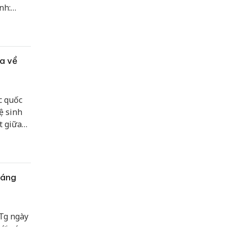
nh:
ông
ạo toàn
 và tạo
ia về
c quốc
ệ sinh
t giữa
 hỗ trợ
sáng
Tg ngày