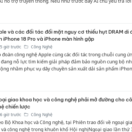
AI hỗ trợ truyền thống. Nếu như trước đây AI chủ yếu trả lời
bảo vệ 
c hỗ trợ từng tác vụ đơn lẻ, thì AI Agent có thể lập kế hoạch
kinh do
 nhiều công cụ và tự động hoàn thành cả một quy trình làm 
giám sát của con người.
Công an
tìm bị h
le và các đối tác đối mặt nguy cơ thiếu hụt DRAM di
án sản 
n iPhone 18 Pro và iPhone màn hình gập
bán yến
5 giờ trước
Công Nghệ
 đoàn công nghệ Apple cùng các đối tác trong chuỗi cung ứ
Thanh H
hại tron
 đang nỗ lực tìm kiếm giải pháp đảm bảo nguồn cung bộ 
bán bìn
động nhằm phục vụ dây chuyền sản xuất dải sản phẩm iPhon
Moyuum
 cũng như mẫu iPhone màn hình gập đầu tiên của hãng. Th
h từ giới chuyên gia chuỗi cung ứng, tình trạng khan hiếm li
nhớ có thể khiến lượng hàng tồn kho ban đầu của các dòng 
 không đạt mức kỳ vọng.
ại giao khoa học và công nghệ phải mở đường cho c
ệ chiến lược
6 giờ trước
Công Nghệ
o Bộ Khoa học và Công nghệ, tại Phiên trao đổi về ngoại gi
 và công nghệ trong khuôn khổ Hội nghị Ngoại giao lần thứ 