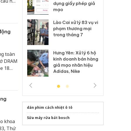
 câu hỏi
môi trường
dụng giấy phép giả
bả
, phối
anh
mạo
ki
việc với
 Thanh Hóa
Lào Cai xử lý 83 vụ vi
Cô
ại trong vụ
phạm thương mại
tìm
 động
xuất, buôn
trong tháng 7
án
 sào giả
bá
Hưng Yên: Xử lý 6 hộ
ng toàn
óa: Tìm bị
Th
kinh doanh bán hàng
g vụ án buôn
hạ
nhớ DRAM
giả mạo nhãn hiệu
h sữa
bá
e 18
Adidas, Nike
 giả
Mo
eo phân
nh kiện
flagship
ông
dán phim cách nhiệt ô tô
Sửa máy rửa bát bosch
ao khoa
33, Thứ