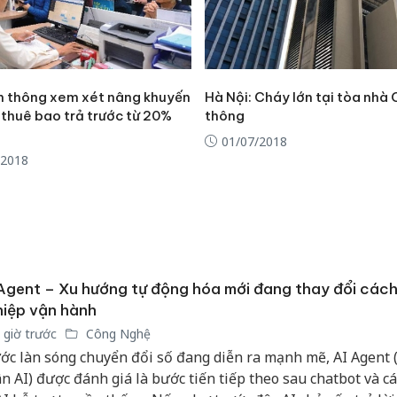
n thông xem xét nâng khuyến
Hà Nội: Cháy lớn tại tòa nhà 
 thuê bao trả trước từ 20%
thông
01/07/2018
/2018
Agent – Xu hướng tự động hóa mới đang thay đổi các
iệp vận hành
 giờ trước
Công Nghệ
Cà Mau:
ớc làn sóng chuyển đổi số đang diễn ra mạnh mẽ, AI Agent (
công kh
n AI) được đánh giá là bước tiến tiếp theo sau chatbot và c
sản phẩ