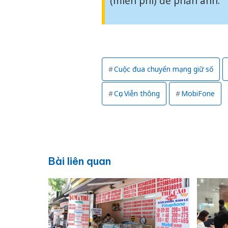
(miễn phí) để phản ánh.
Cuộc đua chuyển mạng giữ số
Cục Viễn thông
MobiFone
Bài liên quan