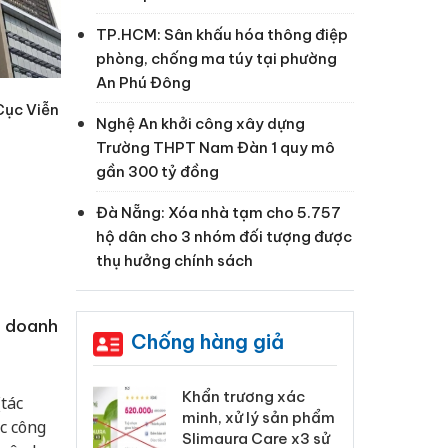
TP.HCM: Sân khấu hóa thông điệp
phòng, chống ma túy tại phường
An Phú Đông
Cục Viễn
Nghệ An khởi công xây dựng
Trường THPT Nam Đàn 1 quy mô
gần 300 tỷ đồng
Đà Nẵng: Xóa nhà tạm cho 5.757
hộ dân cho 3 nhóm đối tượng được
thụ hưởng chính sách
h doanh
Chống hàng giả
 Tiêu hủy
Khẩn trương xác
Cà
tác
ai hàng ngàn
minh, xử lý sản phẩm
cô
ác công
m nhập lậu,
Slimaura Care x3 sử
sả