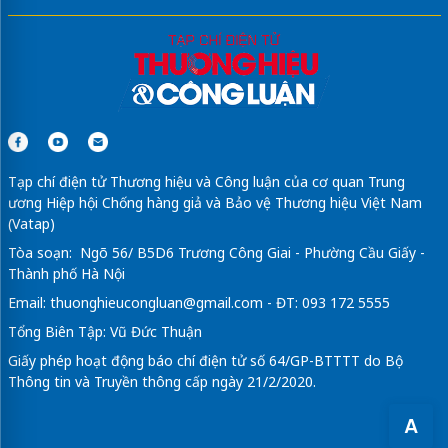
Sửa máy rửa bát bosch
Tin tức
Kinh tế
Thương hiệu
Chuyển động 389
Chính sách & Pháp luật
OCOP
Tư vấn
Xã hội
Videos
Tạp chí điện tử Thương hiệu và Công luận của cơ quan Trung
ương Hiệp hội Chống hàng giả và Bảo vệ Thương hiệu Việt Nam
(Vatap)
A
Tòa soạn: Ngõ 56/ B5D6 Trương Công Giai - Phường Cầu Giấy -