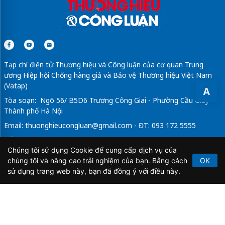
Tạp chí điện tử Thương hiệu và Công luận của cơ quan Trung
ương Hiệp hội Chống hàng giả và Bảo vệ Thương hiệu Việt Nam
(Vatap)
A
Tòa soạn: Ngõ 56/ B5D6 Trương Công Giai - Phường Cầu Giấy -
Thành phố Hà Nội
Email:
thuonghieucongluan@gmail.com
- ĐT: 093 172 5555
Tổng Biên Tập: Vũ Đức Thuận
Chúng tôi sử dụng Cookie để cung cấp dịch vụ của
Giấy phép hoạt động báo chí điện tử số 64/GP-BTTTT do Bộ
chúng tôi và nâng cao trải nghiệm của bạn. Bằng cách
OK
Thông tin và Truyền thông cấp ngày 21/2/2020.
sử dụng trang web này, bạn đã đồng ý với điều này.
Copyright © 2026
TẠP CHÍ THƯƠNG HIỆU & CÔNG