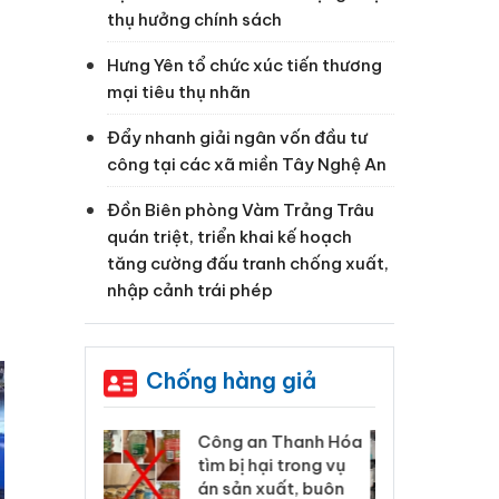
thụ hưởng chính sách
Hưng Yên tổ chức xúc tiến thương
mại tiêu thụ nhãn
Đẩy nhanh giải ngân vốn đầu tư
công tại các xã miền Tây Nghệ An
Đồn Biên phòng Vàm Trảng Trâu
quán triệt, triển khai kế hoạch
tăng cường đấu tranh chống xuất,
nhập cảnh trái phép
Chống hàng giả
 Thanh Hóa
Lào Cai xử lý 83 vụ vi
Cô
ại trong vụ
phạm thương mại
tìm
xuất, buôn
trong tháng 7
án