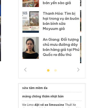
 sào giả
bá
Hưng Yên: Xử lý 6 hộ
óa: Tìm bị
Th
kinh doanh bán hàng
g vụ án buôn
hạ
giả mạo nhãn hiệu
h sữa
bá
Adidas, Nike
 giả
Mo
Cà Mau: Tiêu hủy
g: Đối tượng
An
công khai hàng ngàn
 đường dây
ch
sản phẩm nhập lậu,
 giả tại Phú
bá
bảo vệ môi trường
 đầu thú
Qu
kinh doanh
sữa tắm mềm da
màng chống thấm nhật bản
Vie Limo
đặt vé xe limousine
Thuê Xe