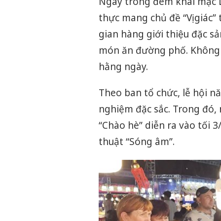
Ngay trong đêm khai mạc Lễ
thực mang chủ đề “Vị giác”
gian hàng giới thiệu đặc 
món ăn đường phố. Không 
hằng ngày.
Theo ban tổ chức, lễ hội n
nghiệm đặc sắc. Trong đó, 
“Chào hè” diễn ra vào tối 
thuật “Sóng âm”.