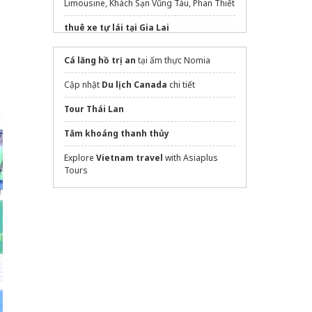
Limousine, Khách Sạn Vũng Tàu, Phan Thiết
thuê xe tự lái tại Gia Lai
Bhaya Soul - Boutique Luxury &
Cá lăng hồ trị an
tại ẩm thực Nomia
Wellness Cruise
in Halong Bay
Cập nhật
Du lịch Canada
chi tiết
https://daivietourist.vn/tour-hue-tu-
da-nang/
Tour Thái Lan
Đơn vị cung cấp
giấy đục lỗ ngành may
giá
Tắm khoáng thanh thủy
rẻ
Explore
Vietnam travel
with Asiaplus
Nesta The Grand Hao Nam
Tours
web
thiet ke menu quan cafe
Thuê villa Đà Lạt
hướng dẫn đặt vé
show ký ức hội an
uy
tín
universal studios singapore