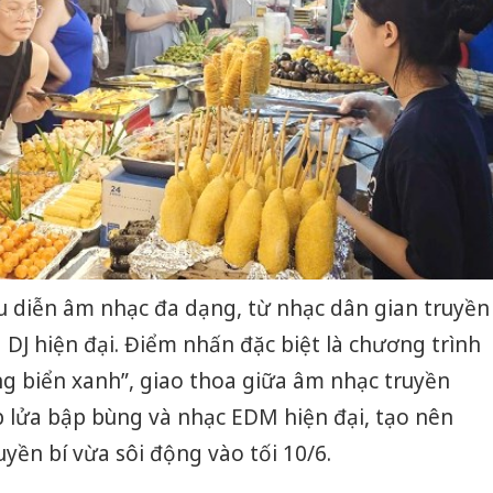
bán yến
Thanh H
hại tron
bán bìn
Moyuum
An Gian
chủ mưu
bán hàng
Quốc ra
u diễn âm nhạc đa dạng, từ nhạc dân gian truyền
 DJ hiện đại. Điểm nhấn đặc biệt là chương trình
g biển xanh”, giao thoa giữa âm nhạc truyền
 lửa bập bùng và nhạc EDM hiện đại, tạo nên
ền bí vừa sôi động vào tối 10/6.