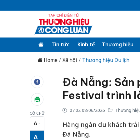
Tin tức
Kinh tế
Thương hiệu
Home
Xã hội
Thương hiệu Du lịch
Đà Nẵng: Sản p
Festival trình 
07:02 08/06/2026
Thương hiệu 
CỠ CHỮ
A
Hàng ngàn du khách trải 
−
Cỡ chữ nhỏ
Đà Nẵng.
A