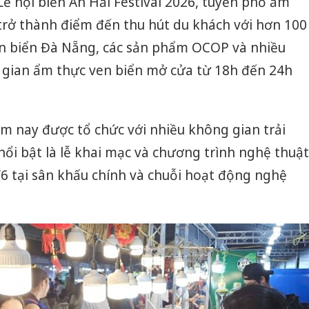
 hội biển An Hải Festival 2026, tuyến phố ẩm
 trở thành điểm đến thu hút du khách với hơn 100
sản biển Đà Nẵng, các sản phẩm OCOP và nhiều
gian ẩm thực ven biển mở cửa từ 18h đến 24h
ăm nay được tổ chức với nhiều không gian trải
nổi bật là lễ khai mạc và chương trình nghệ thuật
3/6 tại sân khấu chính và chuỗi hoạt động nghệ
Công an
tìm bị h
án sản 