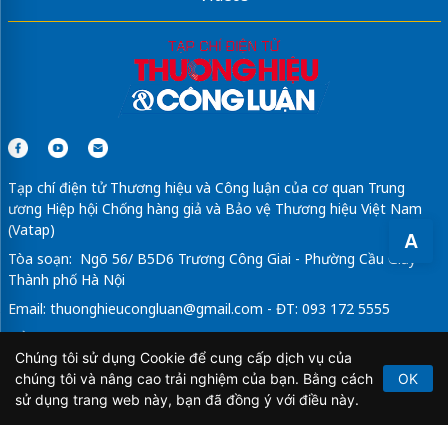
Tạp chí điện tử Thương hiệu và Công luận của cơ quan Trung
ương Hiệp hội Chống hàng giả và Bảo vệ Thương hiệu Việt Nam
(Vatap)
A
Tòa soạn: Ngõ 56/ B5D6 Trương Công Giai - Phường Cầu Giấy -
Thành phố Hà Nội
Email:
thuonghieucongluan@gmail.com
- ĐT: 093 172 5555
Tổng Biên Tập: Vũ Đức Thuận
Chúng tôi sử dụng Cookie để cung cấp dịch vụ của
Giấy phép hoạt động báo chí điện tử số 64/GP-BTTTT do Bộ
chúng tôi và nâng cao trải nghiệm của bạn. Bằng cách
OK
Thông tin và Truyền thông cấp ngày 21/2/2020.
sử dụng trang web này, bạn đã đồng ý với điều này.