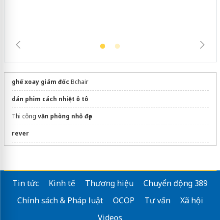
ghế xoay giám đốc
Bchair
dán phim cách nhiệt ô tô
Thi công
văn phòng nhỏ đẹp
rever
210 Lê Trọng Tấn
Phân phối
ghế sân vận động
Hòa Phát
Tin tức
Kinh tế
Thương hiệu
Chuyển động 389
Sang tên nhà đất quận 12
Chính sách & Pháp luật
OCOP
Tư vấn
Xã hội
Sửa máy rửa bát bosch
Videos