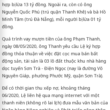
hợp bị lừa 13 tỷ đồng. Ngoài ra, còn có ông
Nguyễn Quốc Phú (trú quận Thanh Khê) và bà Hồ
Minh Tâm (trú Đà Nẵng), mỗi người bị lừa 01 tỷ
đồng.
Quá trình vay mượn tiền của ông Phạm Thanh,
ngày 08/05/2020, ông Thanh yêu cầu Lệ ký hợp
đồng thỏa thuận về việc đặt cọc mua bán bất
động sản, tài sản là 03 lô đất thuộc khu nhà hàng
dọc tuyến Sơn Trà - Điện Ngọc (nay là đường Võ
Nguyên Giáp, phường Phước Mỹ, quận Sơn Trà).
Để có thời gian thu xếp nợ, khoảng tháng
06/2020, Lệ liên hệ qua mạng internet với một
thanh niên (không rõ lai lịch) đưa mẫu văn bản của
Ngân hàng Nông nghiệp và Phát triển nông thôn