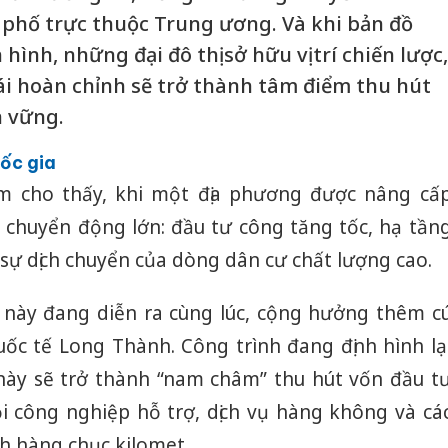
 phố trực thuộc Trung ương. Và khi bản đồ
hình, những đại đô thị sở hữu vị trí chiến lược,
hái hoàn chỉnh sẽ trở thành tâm điểm thu hút
n vững.
ốc gia
Nam cho thấy, khi một địa phương được nâng cấ
 chuyển động lớn: đầu tư công tăng tốc, hạ tần
sự dịch chuyển của dòng dân cư chất lượng cao.
 này đang diễn ra cùng lúc, cộng hưởng thêm c
uốc tế Long Thành. Công trình đang định hình lạ
này sẽ trở thành “nam châm” thu hút vốn đầu t
i công nghiệp hỗ trợ, dịch vụ hàng không và cá
nh hàng chục kilomet.