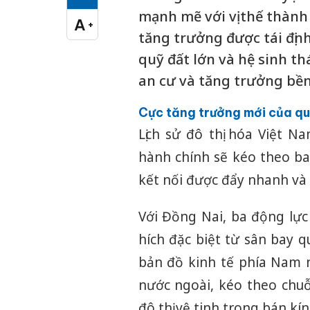
Cỡ chữ vừa
mạnh mẽ với vị thế thành
A
+
Cỡ chữ lớn
tăng trưởng được tái định 
quỹ đất lớn và hệ sinh t
an cư và tăng trưởng bề
Cực tăng trưởng mới của qu
Lịch sử đô thị hóa Việt 
hành chính sẽ kéo theo ba
kết nối được đẩy nhanh và 
Với Đồng Nai, ba động lực
hích đặc biệt từ sân bay q
bản đồ kinh tế phía Nam 
nước ngoài, kéo theo chuỗ
đô thị vệ tinh trong bán kí