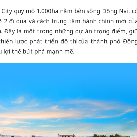
Thanh H
a City quy mô 1.000ha nằm bên sông Đồng Nai, c
hại tron
ộ 2 đi qua và cách trung tâm hành chính mới củ
bán bìn
Moyuum
. Đây là một trong những dự án trọng điểm, gi
chiến lược phát triển đô thị của thành phố Đồn
An Gian
chủ mưu
u lợi thế bứt phá mạnh mẽ.
bán hàng
Quốc ra