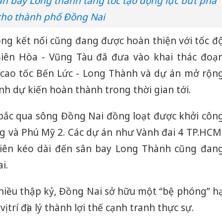
ân bay Long thành tăng tốc tạo động lực bứt phá
cho thành phố Đồng Nai
ông kết nối cũng đang được hoàn thiện với tốc đ
Biên Hòa - Vũng Tàu đã đưa vào khai thác đoạ
 cao tốc Bến Lức - Long Thành và dự án mở rộn
h dự kiến hoàn thành trong thời gian tới.
bắc qua sông Đồng Nai đồng loạt được khởi côn
g và Phú Mỹ 2. Các dự án như Vành đai 4 TP.HCM
iên kéo dài đến sân bay Long Thành cũng đan
i.
nhiều thập kỷ, Đồng Nai sở hữu một “bệ phóng” h
 trí địa lý thành lợi thế cạnh tranh thực sự.