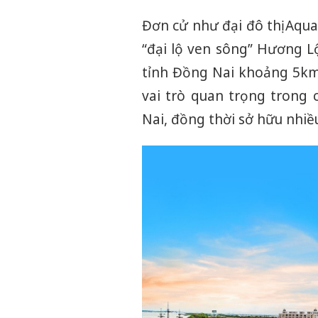
Đơn cử như đại đô thị Aqu
“đại lộ ven sông” Hương L
tỉnh Đồng Nai khoảng 5km
vai trò quan trọng trong 
Nai, đồng thời sở hữu nhiề