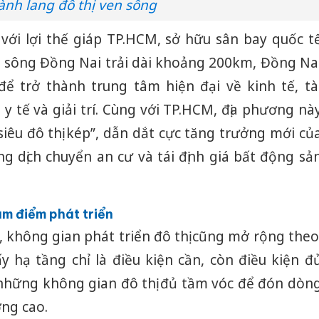
ành lang đô thị ven sông
 với lợi thế giáp TP.HCM, sở hữu sân bay quốc t
 sông Đồng Nai trải dài khoảng 200km, Đồng Na
ể trở thành trung tâm hiện đại về kinh tế, tà
 y tế và giải trí. Cùng với TP.HCM, địa phương nà
iêu đô thị kép”, dẫn dắt cực tăng trưởng mới củ
g dịch chuyển an cư và tái định giá bất động sả
âm điểm phát triển
, không gian phát triển đô thị cũng mở rộng theo
y hạ tầng chỉ là điều kiện cần, còn điều kiện đ
Công an
tìm bị h
những không gian đô thị đủ tầm vóc để đón dòn
án sản 
ợng cao.
bán yến