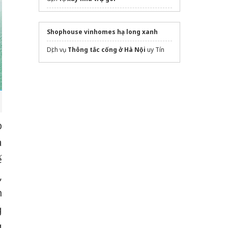
dán phim cách nhiệt ô tô
Shophouse vinhomes hạ long xanh
Địa chỉ
Sửa máy rửa chén bát TEKA
tốt rẻ
Dịch vụ
Thông tắc cống ở Hà Nội
uy Tín
Sửa máy rửa bát bosch
p
à
ế
,
n
g
g