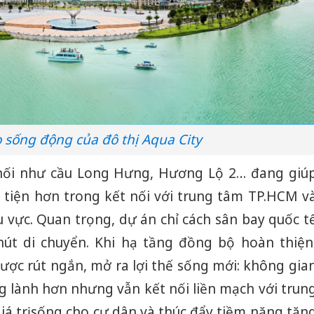
 sống động của đô thị Aqua City
 nối như cầu Long Hưng, Hương Lộ 2… đang giú
 tiện hơn trong kết nối với trung tâm TP.HCM v
u vực. Quan trọng, dự án chỉ cách sân bay quốc t
t di chuyển. Khi hạ tầng đồng bộ hoàn thiện
được rút ngắn, mở ra lợi thế sống mới: không gia
g lành hơn nhưng vẫn kết nối liền mạch với trun
giá trị sống cho cư dân và thúc đẩy tiềm năng tăn