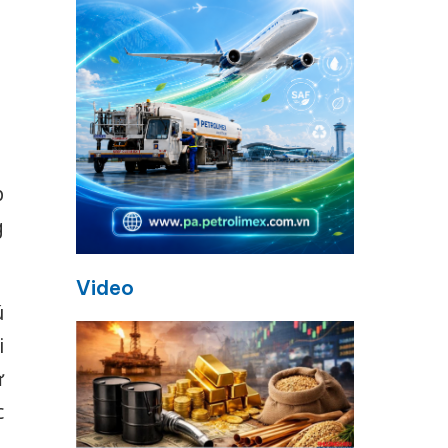
p
g
Video
ú
i
ư
c