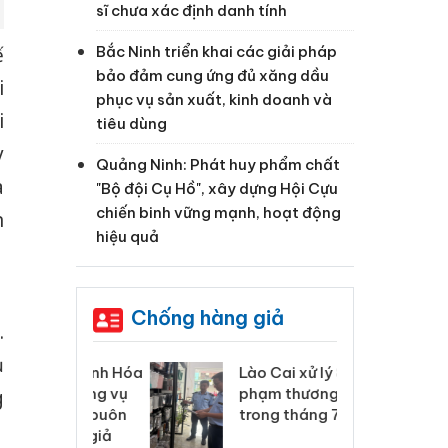
sĩ chưa xác định danh tính
Bắc Ninh triển khai các giải pháp
ế
bảo đảm cung ứng đủ xăng dầu
i
phục vụ sản xuất, kinh doanh và
i
tiêu dùng
y
Quảng Ninh: Phát huy phẩm chất
a
"Bộ đội Cụ Hồ", xây dựng Hội Cựu
chiến binh vững mạnh, hoạt động
n
hiệu quả
Chống hàng giả
.
ủ
 Thanh Hóa
Lào Cai xử lý 83 vụ vi
Cô
ại trong vụ
phạm thương mại
tìm
g
xuất, buôn
trong tháng 7
án
 sào giả
bá