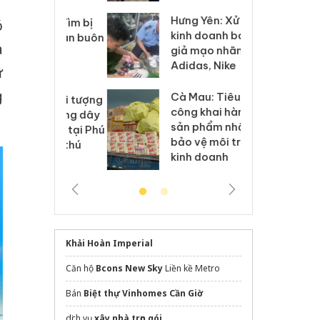
Hưng Yên: Xử lý 6 hộ
óa: Tìm bị
Th
ó
kinh doanh bán hàng
g vụ án buôn
hạ
a
giả mạo nhãn hiệu
h sữa
bá
Adidas, Nike
 giả
Mo
ữ
g
Cà Mau: Tiêu hủy
g: Đối tượng
An
công khai hàng ngàn
 đường dây
ch
sản phẩm nhập lậu,
 giả tại Phú
bá
bảo vệ môi trường
 đầu thú
Qu
kinh doanh
Khải Hoàn Imperial
Căn hộ
Bcons New Sky
Liền kề Metro
Bán
Biệt thự Vinhomes Cần Giờ
dịch vụ
xây nhà trọn gói