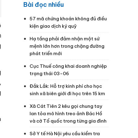
Bài đọc nhiều
57 mã chứng khoán không đủ điều
ộ
kiện giao dịch ký quỹ
n
Hạ tầng phải đảm nhận một sứ
g
mệnh lớn hơn trong chặng đường
phát triển mới
Cục Thuế công khai doanh nghiệp
g
trạng thái 03-06
,
Đắk Lắk: Hỗ trợ kinh phí cho học
g
sinh xã biên giới đi học trên 15 km
Xã Cát Tiên 2 kêu gọi chung tay
lan tỏa mô hình treo ảnh Bác Hồ
ạ
và cờ Tổ quốc trong từng gia đình
Sở Y tế Hà Nội yêu cầu kiểm tra