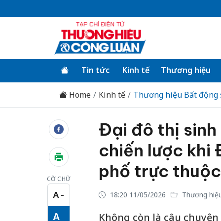
Tin tức
Kinh tế
Thương hiệu
Home
Kinh tế
Thương hiệu Bất động 
Đại đô thị sinh
chiến lược khi
phố trực thuộ
CỠ CHỮ
A
18:20 11/05/2026
Thương hiệu
−
Cỡ chữ nhỏ
A
Không còn là câu chuyện