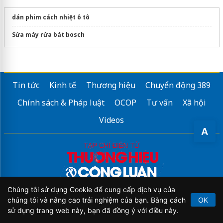
dán phim cách nhiệt ô tô
Sửa máy rửa bát bosch
Tin tức
Kinh tế
Thương hiệu
Chuyển động 389
Chính sách & Pháp luật
OCOP
Tư vấn
Xã hội
Videos
A
Chúng tôi sử dụng Cookie để cung cấp dịch vụ của
chúng tôi và nâng cao trải nghiệm của bạn. Bằng cách
OK
sử dụng trang web này, bạn đã đồng ý với điều này.
Tạp chí điện tử Thương hiệu và Công luận của cơ quan Trung