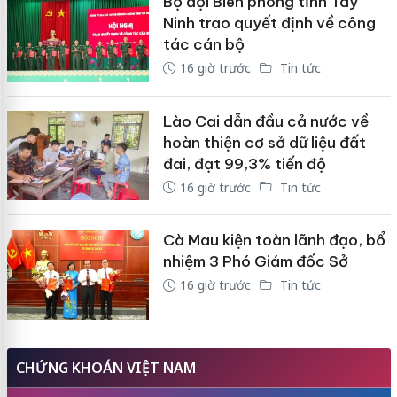
Bộ đội Biên phòng tỉnh Tây
Ninh trao quyết định về công
tác cán bộ
16 giờ trước
Tin tức
Lào Cai dẫn đầu cả nước về
hoàn thiện cơ sở dữ liệu đất
đai, đạt 99,3% tiến độ
16 giờ trước
Tin tức
Cà Mau kiện toàn lãnh đạo, bổ
nhiệm 3 Phó Giám đốc Sở
16 giờ trước
Tin tức
CHỨNG KHOÁN VIỆT NAM