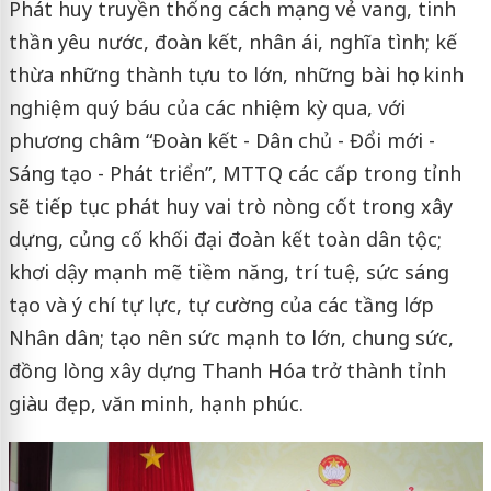
Phát huy truyền thống cách mạng vẻ vang, tinh
thần yêu nước, đoàn kết, nhân ái, nghĩa tình; kế
thừa những thành tựu to lớn, những bài học kinh
nghiệm quý báu của các nhiệm kỳ qua, với
phương châm “Đoàn kết - Dân chủ - Đổi mới -
Sáng tạo - Phát triển”, MTTQ các cấp trong tỉnh
sẽ tiếp tục phát huy vai trò nòng cốt trong xây
dựng, củng cố khối đại đoàn kết toàn dân tộc;
khơi dậy mạnh mẽ tiềm năng, trí tuệ, sức sáng
tạo và ý chí tự lực, tự cường của các tầng lớp
Nhân dân; tạo nên sức mạnh to lớn, chung sức,
đồng lòng xây dựng Thanh Hóa trở thành tỉnh
giàu đẹp, văn minh, hạnh phúc.