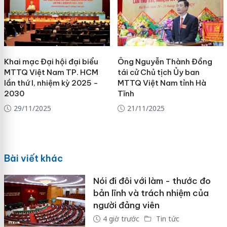
Khai mạc Đại hội đại biểu
Ông Nguyễn Thành Đồng
MTTQ Việt Nam TP. HCM
tái cử Chủ tịch Ủy ban
lần thứ I, nhiệm kỳ 2025 -
MTTQ Việt Nam tỉnh Hà
2030
Tĩnh
29/11/2025
21/11/2025
Bài viết khác
Nói đi đôi với làm - thước đo
bản lĩnh và trách nhiệm của
người đảng viên
4 giờ trước
Tin tức