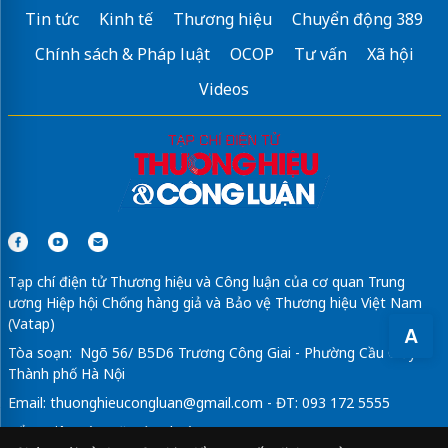
Tin tức
Kinh tế
Thương hiệu
Chuyển động 389
Chính sách & Pháp luật
OCOP
Tư vấn
Xã hội
Videos
Tạp chí điện tử Thương hiệu và Công luận của cơ quan Trung
ương Hiệp hội Chống hàng giả và Bảo vệ Thương hiệu Việt Nam
(Vatap)
A
Tòa soạn: Ngõ 56/ B5D6 Trương Công Giai - Phường Cầu Giấy -
Thành phố Hà Nội
Email:
thuonghieucongluan@gmail.com
- ĐT: 093 172 5555
Tổng Biên Tập: Vũ Đức Thuận