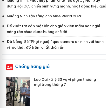
Quảng Ninh: Phát huy phẩm chất "Bộ đội Cụ Hồ", xây
dựng Hội Cựu chiến binh vững mạnh, hoạt động hiệu quả
Quảng Ninh sẵn sàng cho Miss World 2026
Đề xuất trợ cấp một lần cho giáo viên mầm non nghỉ
công tác chưa được hưởng chế độ
Đà Nẵng: Sẽ “Phạt nguội” qua camera an ninh với hành
vi rác thải, đổ trộm chất thải rắn
Chống hàng giả
 án
Lào Cai xử lý 83 vụ vi phạm thương
mại trong tháng 7
n