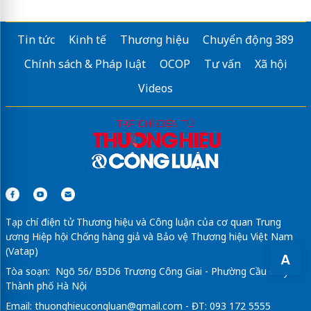
Tin tức
Kinh tế
Thương hiệu
Chuyển động 389
Chính sách & Pháp luật
OCOP
Tư vấn
Xã hội
Videos
Tạp chí điện tử Thương hiệu và Công luận của cơ quan Trung
ương Hiệp hội Chống hàng giả và Bảo vệ Thương hiệu Việt Nam
(Vatap)
A
Tòa soạn: Ngõ 56/ B5D6 Trương Công Giai - Phường Cầu Giấy -
Thành phố Hà Nội
Email:
thuonghieucongluan@gmail.com
- ĐT: 093 172 5555