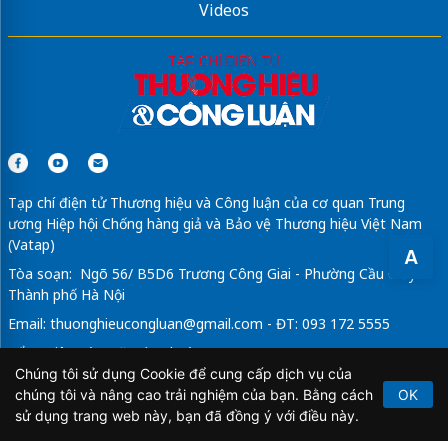
Videos
Tạp chí điện tử Thương hiệu và Công luận của cơ quan Trung
ương Hiệp hội Chống hàng giả và Bảo vệ Thương hiệu Việt Nam
(Vatap)
A
Tòa soạn: Ngõ 56/ B5D6 Trương Công Giai - Phường Cầu Giấy -
Thành phố Hà Nội
Email:
thuonghieucongluan@gmail.com
- ĐT: 093 172 5555
Tổng Biên Tập: Vũ Đức Thuận
Chúng tôi sử dụng Cookie để cung cấp dịch vụ của
Giấy phép hoạt động báo chí điện tử số 64/GP-BTTTT do Bộ
chúng tôi và nâng cao trải nghiệm của bạn. Bằng cách
OK
Thông tin và Truyền thông cấp ngày 21/2/2020.
sử dụng trang web này, bạn đã đồng ý với điều này.