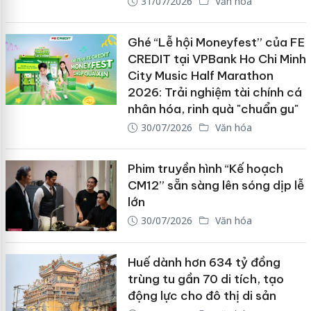
31/07/2026
Văn hóa
Ghé “Lễ hội Moneyfest” của FE
CREDIT tại VPBank Ho Chi Minh
City Music Half Marathon
2026: Trải nghiệm tài chính cá
nhân hóa, rinh quà "chuẩn gu"
30/07/2026
Văn hóa
Phim truyền hình “Kế hoạch
CM12” sẵn sàng lên sóng dịp lễ
lớn
30/07/2026
Văn hóa
Huế dành hơn 634 tỷ đồng
trùng tu gần 70 di tích, tạo
động lực cho đô thị di sản