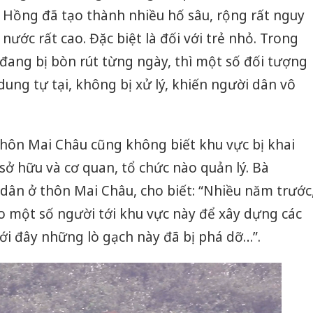
Thanh H
ng Hồng đã tạo thành nhiều hố sâu, rộng rất nguy
hại tron
bán bìn
nước rất cao. Đặc biệt là đối với trẻ nhỏ. Trong
Moyuum
đang bị bòn rút từng ngày, thì một số đối tượng
An Gian
 dung tự tại, không bị xử lý, khiến người dân vô
chủ mưu
bán hàng
Quốc ra
thôn Mai Châu cũng không biết khu vực bị khai
i sở hữu và cơ quan, tổ chức nào quản lý. Bà
dân ở thôn Mai Châu, cho biết: “Nhiều năm trước
ho một số người tới khu vực này để xây dựng các
ới đây những lò gạch này đã bị phá dỡ…”.