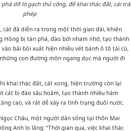
 phá dỡ lò gạch thủ công, để khai thác đất, cái trá
phép
, cát đã diễn ra trong một thời gian dài, khiến
ng Hồng bị tàn phá, đào bới nham nhở, tạo thành
vào bãi bồi xuất hiện nhiều vết bánh ô tô tải cũ,
 những con đường mòn ngang dọc mà người đi
i khai thác đất, cát xong, hiện trường còn lại
t cát bị đào sâu hoắm, tạo thành nhiều hàm
tăng cao, và rất dễ xảy ra tình trạng đuối nước.
Công an
tìm bị h
án sản 
 Ngọc Châu, một người dân sống tại thôn Mai
bán yến
ng Anh lo lắng: “Thời gian qua, việc khai thác