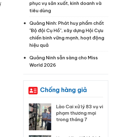
phục vụ sản xuất, kinh doanh và
i
tiêu dùng
Quảng Ninh: Phát huy phẩm chất
"Bộ đội Cụ Hồ", xây dựng Hội Cựu
chiến binh vững mạnh, hoạt động
hiệu quả
Quảng Ninh sẵn sàng cho Miss
World 2026
Chống hàng giả
 Thanh Hóa
Lào Cai xử lý 83 vụ vi
Cô
ại trong vụ
phạm thương mại
tìm
xuất, buôn
trong tháng 7
án
 sào giả
bá