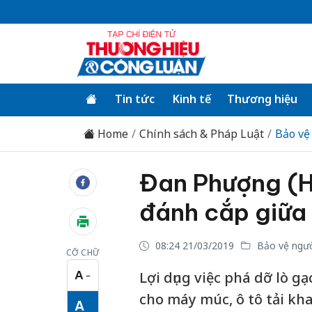
Tin tức
Kinh tế
Thương hiệu
Home
Chính sách & Pháp Luật
Bảo vệ
Đan Phượng (Hà
đánh cắp giữa 
08:24 21/03/2019
Bảo vệ ngườ
CỠ CHỮ
A
Lợi dụng việc phá dỡ lò 
−
Cỡ chữ nhỏ
cho máy múc, ô tô tải khai
A