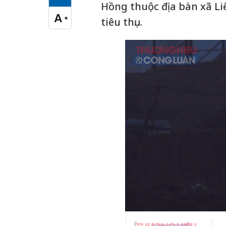
Cỡ chữ vừa
Hồng thuộc địa bàn xã Li
A
+
tiêu thụ…
Cỡ chữ lớn