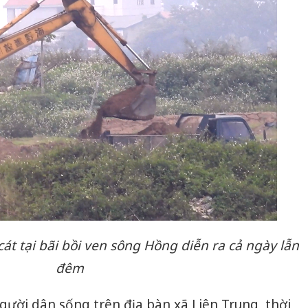
cát tại bãi bồi ven sông Hồng diễn ra cả ngày lẫn
đêm
gười dân sống trên địa bàn xã Liên Trung, thời