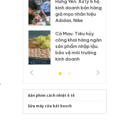
Hưng Yên: Xử lý 6 hộ
óa: Tìm bị
Th
kinh doanh bán hàng
g vụ án buôn
hạ
giả mạo nhãn hiệu
h sữa
bá
Adidas, Nike
 giả
Mo
Cà Mau: Tiêu hủy
g: Đối tượng
An
công khai hàng ngàn
 đường dây
ch
sản phẩm nhập lậu,
 giả tại Phú
bá
bảo vệ môi trường
 đầu thú
Qu
kinh doanh
,
dán phim cách nhiệt ô tô
Sửa máy rửa bát bosch