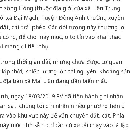
en sông Hồng (thuộc địa giới của xã Liên Trung,
ới xã Đại Mạch, huyện Đông Anh thường xuyên
 đất, cát trái phép. Các đối tượng này thường lợi
ủ công, để cho máy múc, ô tô tải vào khai thác
i mang đi tiêu thụ.
 trong thời gian dài, nhưng chưa được cơ quan
 kịp thời, khiến lượng lớn tài nguyên, khoáng sả
c địa bàn xã Mai Liên đang dần biến mất.
ánh, ngày 18/03/2019 PV đã tiến hành ghi nhận
uan sát, chúng tôi ghi nhận nhiều phương tiện ô
ra vào khu vực này để vận chuyển đất, cát. Phía
máy múc chờ sẵn, chỉ cần có xe tải chạy vào là lập