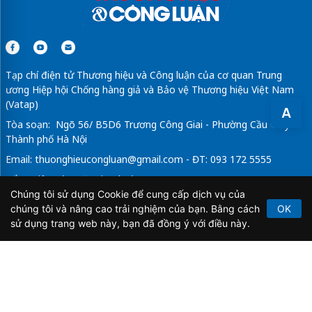
Tạp chí điện tử Thương hiệu và Công luận của cơ quan Trung
ương Hiệp hội Chống hàng giả và Bảo vệ Thương hiệu Việt Nam
(Vatap)
A
Tòa soạn: Ngõ 56/ B5D6 Trương Công Giai - Phường Cầu Giấy -
Thành phố Hà Nội
Email:
thuonghieucongluan@gmail.com
- ĐT: 093 172 5555
Tổng Biên Tập: Vũ Đức Thuận
Chúng tôi sử dụng Cookie để cung cấp dịch vụ của
Giấy phép hoạt động báo chí điện tử số 64/GP-BTTTT do Bộ
chúng tôi và nâng cao trải nghiệm của bạn. Bằng cách
OK
Thông tin và Truyền thông cấp ngày 21/2/2020.
sử dụng trang web này, bạn đã đồng ý với điều này.
Copyright © 2026
TẠP CHÍ THƯƠNG HIỆU & CÔNG
LUẬN
. All Rights Reserved.