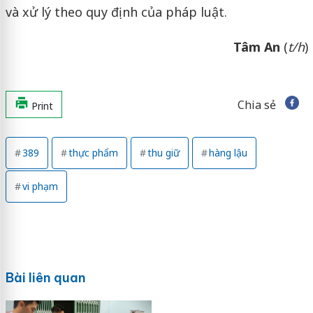
và xử lý theo quy định của pháp luật.
Tâm An
(
t/h
)
Chia sẻ
Print
389
thực phẩm
thu giữ
hàng lậu
vi phạm
Bài liên quan