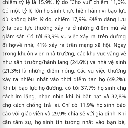
chiếm tỷ lệ là 15,9%, lý do “Cho vui” chiếm 11,0%.
Có một tỷ lệ lớn học sinh thực hiện hành vi bạo lực
dù không biết lý do, chiếm 17,9%. Điểm đáng lưu
ý là bạo lực thường xảy ra ở những điểm mù về
giám sát. Có tới 63,9% vụ việc xảy ra trên đường
đi học/về nhà, 41% xảy ra trên mạng xã hội. Ngay
trong khuôn viên nhà trường, các khu vực vắng vẻ
như sân trường/hành lang (24,6%) và nhà vệ sinh
(21,3%) là những điểm nóng. Các vụ việc thường
xảy ra nhiều nhất vào thời điểm tan học (49,2%).
Khi bị bạo lực học đường, có tới 37,7% học sinh chọn
cách im lặng, nhẫn nhịn khi bị bắt nạt và 32,8%
chọn cách chống trả lại. Chỉ có 11,9% học sinh báo
cáo với giáo viên và 29,9% chia sẻ với gia đình. Khi
cần tâm sự, học sinh tin tưởng nhất vào bạn bè,