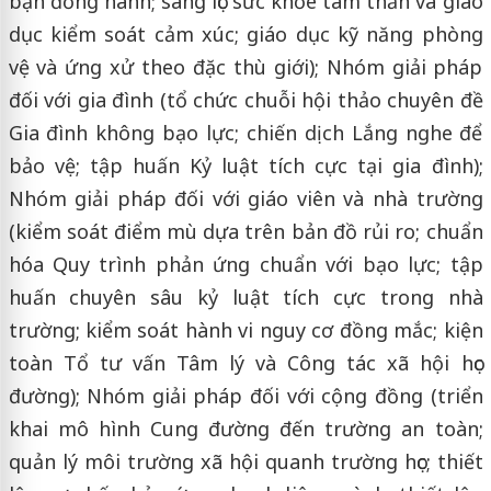
bạn đồng hành; sàng lọc sức khỏe tâm thần và giáo
dục kiểm soát cảm xúc; giáo dục kỹ năng phòng
vệ và ứng xử theo đặc thù giới); Nhóm giải pháp
đối với gia đình (tổ chức chuỗi hội thảo chuyên đề
Gia đình không bạo lực; chiến dịch Lắng nghe để
bảo vệ; tập huấn Kỷ luật tích cực tại gia đình);
Nhóm giải pháp đối với giáo viên và nhà trường
(kiểm soát điểm mù dựa trên bản đồ rủi ro; chuẩn
hóa Quy trình phản ứng chuẩn với bạo lực; tập
huấn chuyên sâu kỷ luật tích cực trong nhà
trường; kiểm soát hành vi nguy cơ đồng mắc; kiện
toàn Tổ tư vấn Tâm lý và Công tác xã hội học
đường); Nhóm giải pháp đối với cộng đồng (triển
khai mô hình Cung đường đến trường an toàn;
quản lý môi trường xã hội quanh trường học; thiết