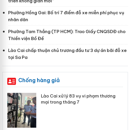
triển không gian mới”
Phường Hồng Gai: Bố trí 7 điểm đỗ xe miễn phí phục vụ
nhân dân
Phường Tam Thắng (TP HCM): Trao Giấy CNQSDĐ cho
Thiền viện Bồ Đề
Lào Cai chấp thuận chủ trương đầu tư 3 dự án bãi đỗ xe
tại Sa Pa
Chống hàng giả
 án
Lào Cai xử lý 83 vụ vi phạm thương
mại trong tháng 7
n