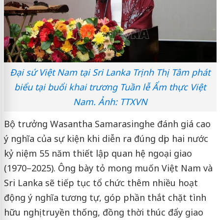
Đại sứ Việt Nam tại Sri Lanka Trịnh Thị Tâm phát
biểu tại buổi khai trương Tuần lễ Ẩm thực Việt
Nam. Ảnh: TTXVN
Bộ trưởng Wasantha Samarasinghe đánh giá cao
ý nghĩa của sự kiện khi diễn ra đúng dịp hai nước
kỷ niệm 55 năm thiết lập quan hệ ngoại giao
(1970–2025). Ông bày tỏ mong muốn Việt Nam và
Sri Lanka sẽ tiếp tục tổ chức thêm nhiều hoạt
động ý nghĩa tương tự, góp phần thắt chặt tình
hữu nghị truyền thống, đồng thời thúc đẩy giao