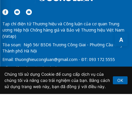
Tạp chí điện tử Thương hiệu và Công luận của cơ quan Trung
ương Hiệp hội Chống hàng giả và Bảo vệ Thương hiệu Việt Nam
(Vatap)
A
Tòa soạn: Ngõ 56/ B5D6 Trương Công Giai - Phường Cầu Giấy -
Thành phố Hà Nội
Email:
thuonghieucongluan@gmail.com
- ĐT: 093 172 5555
Tổng Biên Tập: Vũ Đức Thuận
Chúng tôi sử dụng Cookie để cung cấp dịch vụ của
Giấy phép hoạt động báo chí điện tử số 64/GP-BTTTT do Bộ
chúng tôi và nâng cao trải nghiệm của bạn. Bằng cách
OK
Thông tin và Truyền thông cấp ngày 21/2/2020.
sử dụng trang web này, bạn đã đồng ý với điều này.
Copyright © 2026
TẠP CHÍ THƯƠNG HIỆU & CÔNG
LUẬN
. All Rights Reserved.
Bản quyền thuộc Tạp chí Thương hiệu và Công luận. Cấm