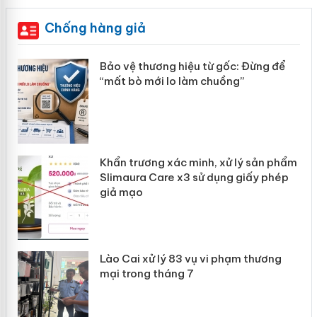
Chống hàng giả
àng
Bảo vệ thương hiệu từ gốc: Đừng để
“mất bò mới lo làm chuồng”
ản
Khẩn trương xác minh, xử lý sản phẩm
 án
Slimaura Care x3 sử dụng giấy phép
giả mạo
Lào Cai xử lý 83 vụ vi phạm thương
mại trong tháng 7