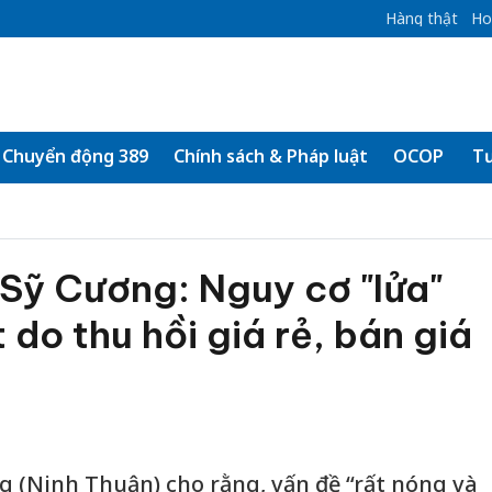
Hàng thật
Ho
Chuyển động 389
Chính sách & Pháp luật
OCOP
Tư
ỹ Cương: Nguy cơ "lửa"
 do thu hồi giá rẻ, bán giá
 (Ninh Thuận) cho rằng, vấn đề “rất nóng và