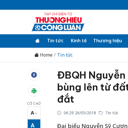
Tin tức
Kinh tế
Thương hiệu
Home
Tin tức
ĐBQH Nguyễn S
bùng lên từ đất
đắt
CỠ CHỮ
A
06:29 26/05/2018
Tin tức
−
Cỡ chữ nhỏ
A
Đại biểu Nguyễn Sỹ Cương