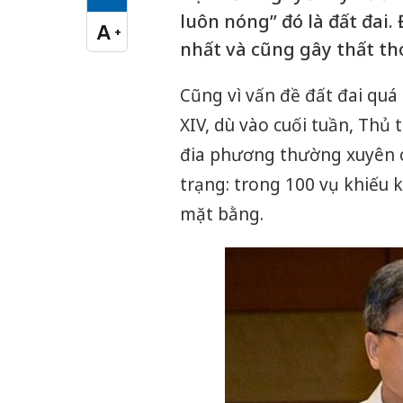
Cỡ chữ vừa
luôn nóng” đó là đất đai.
A
+
Cỡ chữ lớn
nhất và cũng gây thất tho
Cũng vì vấn đề đất đai quá 
XIV, dù vào cuối tuần, Thủ 
đia phương thường xuyên có
trạng: trong 100 vụ khiếu k
mặt bằng.