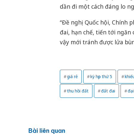
dần đi một cách đáng lo ng
“Đề nghị Quốc hội, Chính 
đai, hạn chế, tiến tới ngăn
vậy mới tránh được lửa bùn
giá rẻ
kỳ họp thứ 5
khiế
thu hồi đất
đất đai
đại
Bài liên quan