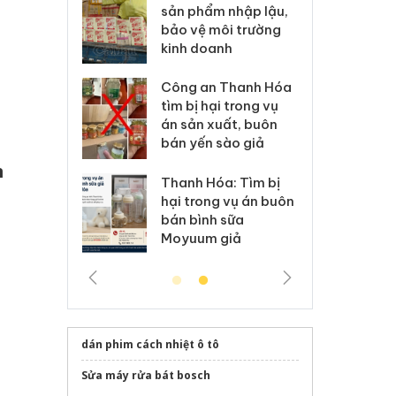
m nhập lậu,
Slimaura Care x3 sử
sả
môi trường
dụng giấy phép giả
bả
anh
mạo
ki
 Thanh Hóa
Lào Cai xử lý 83 vụ vi
Cô
ại trong vụ
phạm thương mại
tìm
xuất, buôn
trong tháng 7
án
 sào giả
bá
n
Hưng Yên: Xử lý 6 hộ
óa: Tìm bị
Th
kinh doanh bán hàng
g vụ án buôn
hạ
giả mạo nhãn hiệu
h sữa
bá
Adidas, Nike
 giả
Mo
dán phim cách nhiệt ô tô
Sửa máy rửa bát bosch