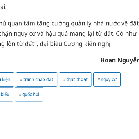
sản phẩ
ại.
bảo vệ 
kinh do
phủ quan tâm tăng cường quản lý nhà nước về đất
Công an
 chặn nguy cơ và hậu quả mang lại từ đất. Có như
tìm bị h
g lên từ đất”, đại biểu Cương kiến nghị.
án sản 
bán yến
Hoan Nguyễ
Thanh H
hại tron
bán bìn
u kiện
tranh chấp đất
thất thoát
nguy cơ
Moyuum
 biểu
quốc hội