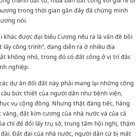
ông thành đất tư, mua bán đất công với giá rẻ bị
hương trong thời gian gần đây đã chứng minh
Cương nói.
i khác được đại biểu Cương nêu ra là vấn đề bồi
 lấy công trình”, đang diễn ra ở nhiều địa
 không nhỏ, trong đó có đất công ở vị trí đắc
anh nghiệp.
các dự án đổi đất này phải mang lại những công
 cầu bức thiết của người dân như bệnh viện,
phục vụ cộng đồng. Nhưng thật đáng tiếc, hàng
t vàng, đất kim cương của nhà nước và của cả
ỏa chỉ để đổi lấy trụ sở, trung tâm hội nghị, thậm
Cà Mau:
 đài. Đất đai của nhà nước, người dân cứ bị mất
công kh