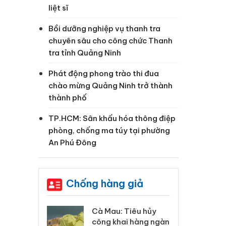
liệt sĩ
Bồi dưỡng nghiệp vụ thanh tra
chuyên sâu cho công chức Thanh
tra tỉnh Quảng Ninh
Phát động phong trào thi đua
chào mừng Quảng Ninh trở thành
thành phố
TP.HCM: Sân khấu hóa thông điệp
phòng, chống ma túy tại phường
An Phú Đông
Chống hàng giả
 Tiêu hủy
Khẩn trương xác
Cà
ai hàng ngàn
minh, xử lý sản phẩm
cô