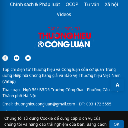
Chính sách & Pháp luật
OCOP
Tư vấn
Xã hội
Videos
Tạp chí điện tử Thương hiệu và Công luận của cơ quan Trung
ương Hiệp hội Chống hàng giả và Bảo vệ Thương hiệu Việt Nam
(Vatap)
A
Tòa soạn: Ngõ 56/ B5D6 Trương Công Giai - Phường Cầu Giấy -
Thành phố Hà Nội
Email:
thuonghieucongluan@gmail.com
- ĐT: 093 172 5555
Tổng Biên Tập: Vũ Đức Thuận
Chúng tôi sử dụng Cookie để cung cấp dịch vụ của
Giấy phép hoạt động báo chí điện tử số 64/GP-BTTTT do Bộ
chúng tôi và nâng cao trải nghiệm của bạn. Bằng cách
OK
Thông tin và Truyền thông cấp ngày 21/2/2020.