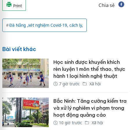
Chia sẻ
Print
Đà Nẵng ,xét nghiệm Covid-19, cách ly,
Bài viết khác
Học sinh được khuyến khích
rèn luyện 1 môn thể thao, thực
hành 1 loại hình nghệ thuật
7 giờ trước
Xã hội
Bắc Ninh: Tăng cường kiểm tra
và xử lý nghiêm vi phạm trong
hoạt động quảng cáo
10 giờ trước
Xã hội