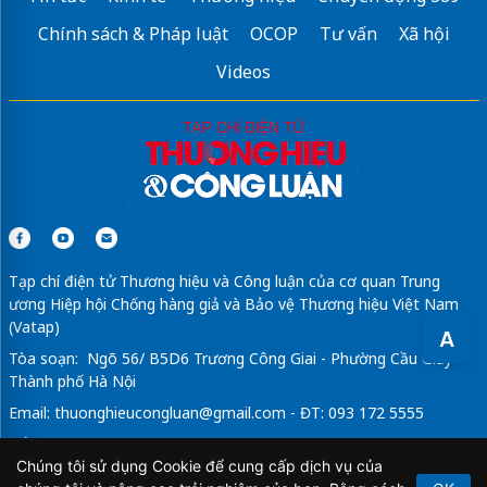
Chính sách & Pháp luật
OCOP
Tư vấn
Xã hội
Videos
Tạp chí điện tử Thương hiệu và Công luận của cơ quan Trung
ương Hiệp hội Chống hàng giả và Bảo vệ Thương hiệu Việt Nam
(Vatap)
A
Tòa soạn: Ngõ 56/ B5D6 Trương Công Giai - Phường Cầu Giấy -
Thành phố Hà Nội
Email:
thuonghieucongluan@gmail.com
- ĐT: 093 172 5555
Tổng Biên Tập: Vũ Đức Thuận
Chúng tôi sử dụng Cookie để cung cấp dịch vụ của
Giấy phép hoạt động báo chí điện tử số 64/GP-BTTTT do Bộ