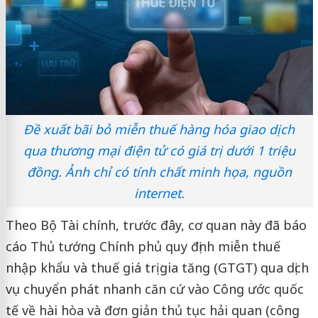
Đề xuất bãi bỏ miễn thuế hàng hóa giao dịch
qua thương mại điện tử có giá trị dưới 1 triệu
đồng. Ảnh chỉ có tính chất minh họa, nguồn
internet.
Theo Bộ Tài chính, trước đây, cơ quan này đã báo
cáo Thủ tướng Chính phủ quy định miễn thuế
nhập khẩu và thuế giá trị gia tăng (GTGT) qua dịch
vụ chuyển phát nhanh căn cứ vào Công ước quốc
tế về hài hòa và đơn giản thủ tục hải quan (công