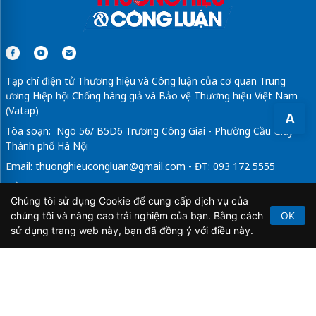
Tạp chí điện tử Thương hiệu và Công luận của cơ quan Trung
ương Hiệp hội Chống hàng giả và Bảo vệ Thương hiệu Việt Nam
(Vatap)
A
Tòa soạn: Ngõ 56/ B5D6 Trương Công Giai - Phường Cầu Giấy -
Thành phố Hà Nội
Email:
thuonghieucongluan@gmail.com
- ĐT: 093 172 5555
Tổng Biên Tập: Vũ Đức Thuận
Chúng tôi sử dụng Cookie để cung cấp dịch vụ của
Giấy phép hoạt động báo chí điện tử số 64/GP-BTTTT do Bộ
chúng tôi và nâng cao trải nghiệm của bạn. Bằng cách
OK
Thông tin và Truyền thông cấp ngày 21/2/2020.
sử dụng trang web này, bạn đã đồng ý với điều này.
Copyright © 2026
TẠP CHÍ THƯƠNG HIỆU & CÔNG
LUẬN
. All Rights Reserved.