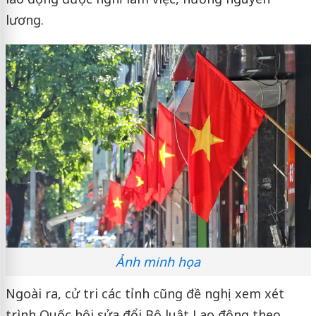
lương.
Ảnh minh họa
Ngoài ra, cử tri các tỉnh cũng đề nghị xem xét
trình Quốc hội sửa đổi Bộ luật Lao động theo