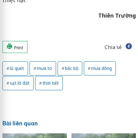
thiệt hại.
Thiên Trường
Chia sẻ
Print
lũ quét
mưa to
bắc bộ
mưa dông
sạt lở đất
thời tiết
Bài liên quan