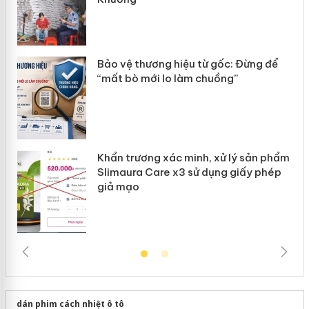
àng
ản
Bảo vệ thương hiệu từ gốc: Đừng để
“mất bò mới lo làm chuồng”
Khẩn trương xác minh, xử lý sản phẩm
Slimaura Care x3 sử dụng giấy phép
giả mạo
dán phim cách nhiệt ô tô