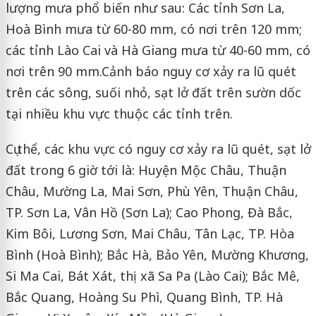
lượng mưa phổ biến như sau: Các tỉnh Sơn La,
Hoà Bình mưa từ 60-80 mm, có nơi trên 120 mm;
các tỉnh Lào Cai và Hà Giang mưa từ 40-60 mm, có
nơi trên 90 mm.Cảnh báo nguy cơ xảy ra lũ quét
trên các sông, suối nhỏ, sạt lở đất trên sườn dốc
tại nhiều khu vực thuộc các tỉnh trên.
Cụ thể, các khu vực có nguy cơ xảy ra lũ quét, sạt lở
đất trong 6 giờ tới là: Huyện Mộc Châu, Thuận
Châu, Mường La, Mai Sơn, Phù Yên, Thuận Châu,
TP. Sơn La, Vân Hồ (Sơn La); Cao Phong, Đà Bắc,
Kim Bôi, Lương Sơn, Mai Châu, Tân Lạc, TP. Hòa
Bình (Hoà Bình); Bắc Hà, Bảo Yên, Mường Khương,
Si Ma Cai, Bát Xát, thị xã Sa Pa (Lào Cai); Bắc Mê,
Bắc Quang, Hoàng Su Phì, Quang Bình, TP. Hà