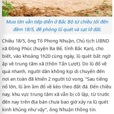
Mưa lớn vẫn tiếp diễn ở Bắc Bộ từ chiều tối đến
đêm 18/5, đề phòng lũ quét và sạt lở đất.
Chiều 18/5, ông Tô Phong Nhuận, Chủ tịch UBND
xã Đồng Phúc (huyện Ba Bể, tỉnh Bắc Kạn), cho
biết, vào khoảng 1h20 cùng ngày, lũ quét bất ngờ
ập về trung tâm xã (thôn Tẩn Lượt). Do lũ đổ về
quá nhanh, người dân không kịp di chuyển đến
nơi an toàn đã khiến 2 người tử vong. "Sau tiếng
nổ lớn, lũ ầm ầm đổ về kéo theo đất đá. Đến chiều
nay, khu vực trung tâm xã vẫn bị cô lập, từ trước
đến nay trên địa bàn chưa bao giờ xảy ra lũ quét
kinh khủng như vậy", ông Nhuận thông tin.