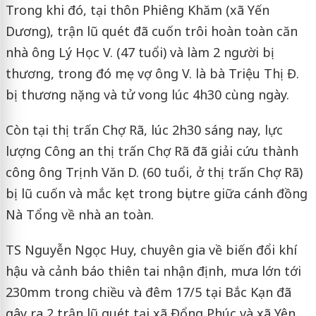
Trong khi đó, tại thôn Phiêng Khăm (xã Yến
Dương), trận lũ quét đã cuốn trôi hoàn toàn căn
nhà ông Lý Học V. (47 tuổi) và làm 2 người bị
thương, trong đó mẹ vợ ông V. là bà Triệu Thị Đ.
bị thương nặng và tử vong lúc 4h30 cùng ngày.
Còn tại thị trấn Chợ Rã, lúc 2h30 sáng nay, lực
lượng Công an thị trấn Chợ Rã đã giải cứu thành
công ông Trịnh Văn D. (60 tuổi, ở thị trấn Chợ Rã)
bị lũ cuốn và mắc kẹt trong bụi tre giữa cánh đồng
Nà Tổng về nhà an toàn.
TS Nguyễn Ngọc Huy, chuyên gia về biến đổi khí
hậu và cảnh báo thiên tai nhận định, mưa lớn tới
230mm trong chiều và đêm 17/5 tại Bắc Kạn đã
gây ra 2 trận lũ quét tại xã Đổng Phúc và xã Yên