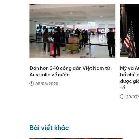
Đón hơn 340 công dân Việt Nam từ
Mỹ và A
Australia về nước
bố chủ 
được gi
08/08/2020
tế
29/07
Bài viết khác