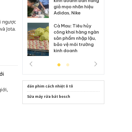
kinh doanh bán hàng
g vụ án buôn
hạ
giả mạo nhãn hiệu
h sữa
bá
Adidas, Nike
 giả
Mo
i ngược
Cà Mau: Tiêu hủy
g: Đối tượng
An
à Jota.
công khai hàng ngàn
 đường dây
ch
sản phẩm nhập lậu,
 giả tại Phú
bá
bảo vệ môi trường
 đầu thú
Qu
kinh doanh
ới
dán phim cách nhiệt ô tô
iới,
Sửa máy rửa bát bosch