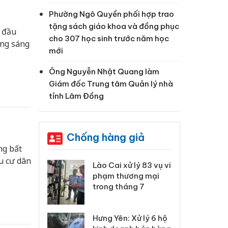
Phường Ngô Quyền phối hợp trao
tặng sách giáo khoa và đồng phục
i đầu
cho 307 học sinh trước năm học
ạng sáng
mới
Ông Nguyễn Nhật Quang làm
Giám đốc Trung tâm Quản lý nhà
tỉnh Lâm Đồng
Chống hàng giả
ng bất
u cư dân
 Thanh Hóa
Lào Cai xử lý 83 vụ vi
Cô
ại trong vụ
phạm thương mại
tìm
xuất, buôn
trong tháng 7
án
 sào giả
bá
Hưng Yên: Xử lý 6 hộ
óa: Tìm bị
Th