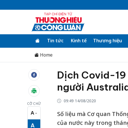
Tin tức
Kinh tế
Thương hiệu
Home
Dịch Covid-19 
người Australi
09:49 14/08/2020
CỠ CHỮ
A
Số liệu mà Cơ quan Thống 
−
Cỡ chữ nhỏ
của nước này trong tháng
A