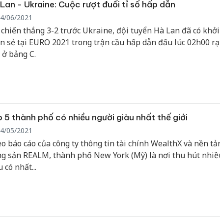
Lan - Ukraine: Cuộc rượt đuổi tỉ số hấp dẫn
4/06/2021
 chiến thắng 3-2 trước Ukraine, đội tuyển Hà Lan đã có khở
n sẻ tại EURO 2021 trong trận cầu hấp dẫn đấu lúc 02h00 r
 ở bảng C.
 5 thành phố có nhiều người giàu nhất thế giới
4/05/2021
o báo cáo của công ty thông tin tài chính WealthX và nền tả
g sản REALM, thành phố New York (Mỹ) là nơi thu hút nhiề
Công an
 có nhất...
tìm bị h
án sản 
bán yến
Thanh H