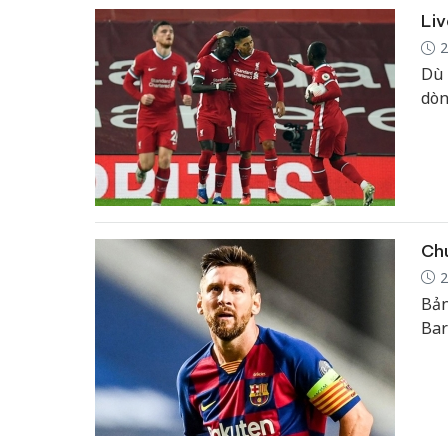
Liv
2
Dù 
dòn
Chu
2
Bản
Bar