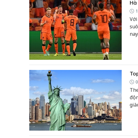
Hà 
1
Với
suô
nay
Top
0
The
độn
giàu