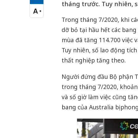
Cỡ chữ vừa
tháng trước. Tuy nhiên, 
A
+
Cỡ chữ lớn
Trong tháng 7/2020, khi cá
dỡ bỏ tại hầu hết các bang 
mùa đã tăng 114.700 việc và
Tuy nhiên, số lao động tích
thất nghiệp tăng theo.
Người đứng đầu Bộ phận Th
trong tháng 7/2020, khoảng
và số giờ làm việc cũng tă
bang của Australia bị phon