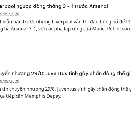
hại tron
erpool ngược dòng thắng 3 - 1 trước Arsenal
bán bìn
Moyuum
9/09/2020
bị dẫn bàn trước nhưng Liverpool vẫn thi đấu bùng nổ để lộ
An Gian
g hạ Arsenal 3-1, với các pha lập công của Mane, Robertson v
chủ mưu
bán hàng
Quốc ra
yển nhượng 29/8: Juventus tính gây chấn động thế gi
9/08/2020
 tin chuyển nhượng 29/8, Juventus tính gây chấn động thế g
ca tiếp cận Memphis Depay.