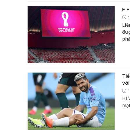
FIF
1
Liê
đượ
phả
Tiề
với
1
HLV
mặt