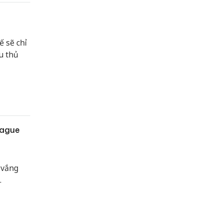
ế sẽ chỉ
u thủ
eague
 vắng
.