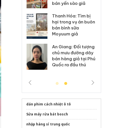
 sào giả
bá
Hưng Yên: Xử lý 6 hộ
óa: Tìm bị
Th
kinh doanh bán hàng
g vụ án buôn
hạ
giả mạo nhãn hiệu
h sữa
bá
Adidas, Nike
 giả
Mo
Cà Mau: Tiêu hủy
g: Đối tượng
An
công khai hàng ngàn
 đường dây
ch
sản phẩm nhập lậu,
 giả tại Phú
bá
bảo vệ môi trường
 đầu thú
Qu
kinh doanh
dán phim cách nhiệt ô tô
Sửa máy rửa bát bosch
nhập hàng sỉ trung quốc