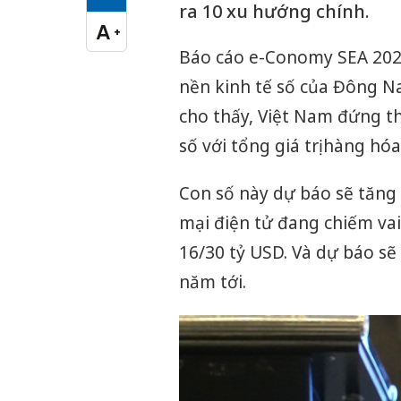
Cỡ chữ vừa
ra 10 xu hướng chính.
A
+
Cỡ chữ lớn
Báo cáo e-Conomy SEA 202
nền kinh tế số của Đông N
cho thấy, Việt Nam đứng t
số với tổng giá trị hàng hó
Con số này dự báo sẽ tăng
mại điện tử đang chiếm vai 
16/30 tỷ USD. Và dự báo sẽ
năm tới.