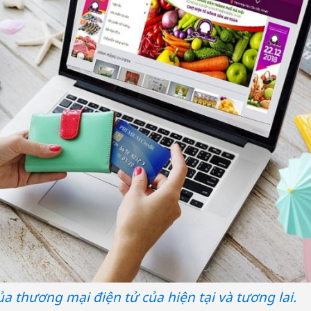
bán yến
Thanh H
hại tron
bán bìn
Moyuum
An Gian
chủ mưu
bán hàng
Quốc ra
 thương mại điện tử của hiện tại và tương lai.