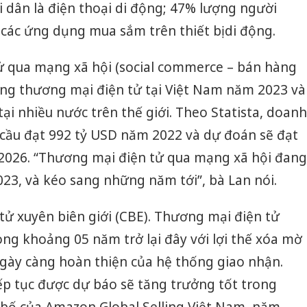
i dân là điện thoại di động; 47% lượng người
ác ứng dụng mua sắm trên thiết bị di động.
ử qua mạng xã hội (social commerce – bán hàng
ớng thương mại điện tử tại Việt Nam năm 2023 và
ại nhiều nước trên thế giới. Theo Statista, doanh
 cầu đạt 992 tỷ USD năm 2022 và dự đoán sẽ đạt
2026. “Thương mại điện tử qua mạng xã hội đang
023, và kéo sang những năm tới”, bà Lan nói.
tử xuyên biên giới (CBE). Thương mại điện tử
ong khoảng 05 năm trở lại đây với lợi thế xóa mờ
 ngày càng hoàn thiện của hệ thống giao nhận.
ếp tục được dự báo sẽ tăng trưởng tốt trong