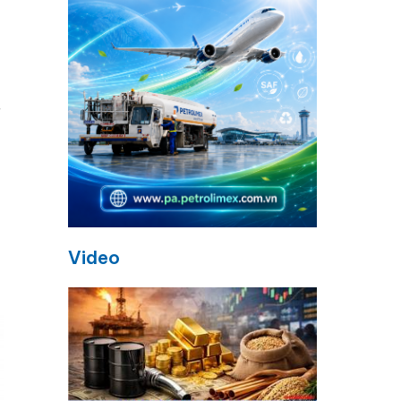
ế
Video