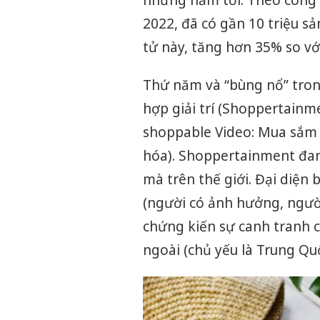
những năm tới. Theo công 
2022, đã có gần 10 triệu s
tử này, tăng hơn 35% so vớ
Thứ năm và “bùng nổ” tron
hợp giải trí (Shoppertainm
shoppable Video: Mua sắm t
hóa). Shoppertainment đan
mà trên thế giới. Đại diện
(người có ảnh hưởng, ngườ
chứng kiến sự canh tranh 
ngoài (chủ yếu là Trung Qu