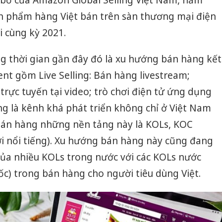
bố của Amazon Global Selling Việt Nam, năm
ản phẩm hàng Việt bán trên sàn thương mại điện
i cùng kỳ 2021.
g thời gian gần đây đó là xu hướng bán hàng kết
ent gồm Live Selling: Bán hàng livestream;
rực tuyến tại video; trò chơi điện tử ứng dụng
g là kênh khá phát triển không chỉ ở Việt Nam
 bán hàng những nền tảng này là KOLs, KOC
i nổi tiếng). Xu hướng bán hàng này cũng đang
của nhiều KOLs trong nước với các KOLs nước
ốc) trong bán hàng cho người tiêu dùng Việt.
Công an
tìm bị h
án sản 