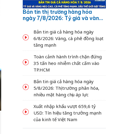
Bản tin thị trường hàng hóa
ngày 7/8/2026: Tỷ giá và vàng
neo cao, cà phê tăng mạnh,
dầu thế giới bật tăng
Bản tin giá cả hàng hóa ngày
6/8/2026: Vàng, cà phê đồng loạt
tăng mạnh
Toàn cảnh hành trình chặn đứng
35 tấn heo nhiễm chất cấm vào
TP.HCM
Bản tin giá cả hàng hóa ngày
5/8/2026: Thị trường phân hóa,
nhiều mặt hàng chịu áp lực
Xuất nhập khẩu vượt 659,6 tỷ
USD: Tín hiệu tăng trưởng mạnh
của kinh tế Việt Nam