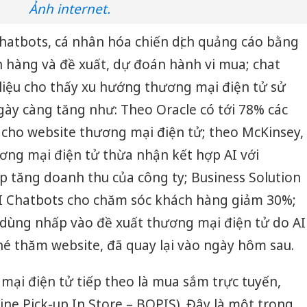
Ảnh internet.
hatbots, cá nhân hóa chiến dịch quảng cáo bằng
h hàng và đề xuất, dự đoán hành vi mua; chat
ố liệu cho thấy xu hướng thương mại điện tử sử
ày càng tăng như: Theo Oracle có tới 78% các
 cho website thương mại điện tử; theo McKinsey,
ng mại điện tử thừa nhận kết hợp AI với
 tăng doanh thu của công ty; Business Solution
AI Chatbots cho chăm sóc khách hàng giảm 30%;
 dùng nhấp vào đề xuất thương mại điện tử do AI
hé thăm website, đã quay lại vào ngày hôm sau.
ại điện tử tiếp theo là mua sắm trực tuyến,
ine Pick-up In Store – BOPIS). Đây là một trong