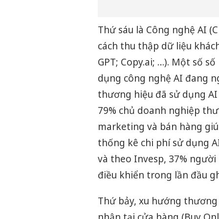
Thứ sáu là Công nghệ AI (C
cách thu thập dữ liệu khác
GPT; Copy.ai; …). Một số s
dụng công nghệ AI đang ng
thương hiệu đã sử dụng AI
79% chủ doanh nghiệp thươ
marketing và bán hàng giúp
thống kê chi phí sử dụng 
và theo Invesp, 37% người
điều khiển trong lần đầu g
Thứ bảy, xu hướng thương m
nhận tại cửa hàng (Buy Onl