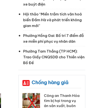
xe buýt điện
Hội thảo “Miền trầm tích văn hoá
biển Đầm Hà và phát triển không
gian mới”
Phường Hồng Gai: Bố trí 7 điểm đỗ
xe miễn phí phục vụ nhân dân
Phường Tam Thắng (TP HCM):
Trao Giấy CNQSDĐ cho Thiền viện
Bồ Đề
Chống hàng giả
 Thanh Hóa
Lào Cai xử lý 83 vụ vi
Cô
ại trong vụ
phạm thương mại
tìm
xuất, buôn
trong tháng 7
án