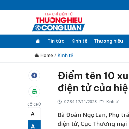
Tin tức
Kinh tế
Thương hiệu
Home
Kinh tế
Điểm tên 10 x
điện tử của hiệ
07:34 17/11/2023
Kinh tế
CỠ CHỮ
A
Bà Đoàn Ngọc Lan, Phụ tr
−
Cỡ chữ nhỏ
điện tử, Cục Thương mại 
A