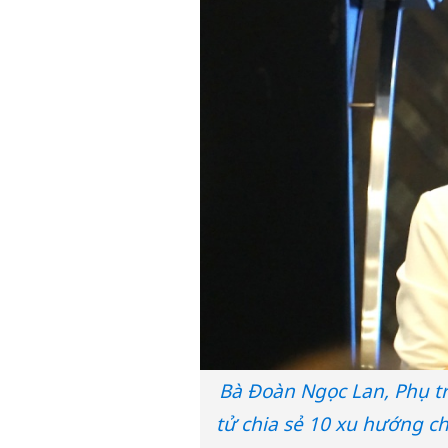
Bà Đoàn Ngọc Lan, Phụ tr
tử chia sẻ 10 xu hướng 