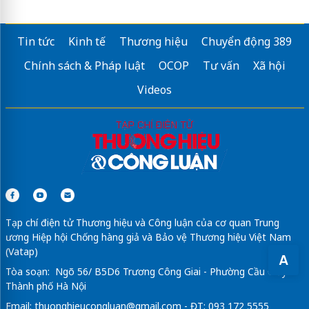
Tin tức
Kinh tế
Thương hiệu
Chuyển động 389
Chính sách & Pháp luật
OCOP
Tư vấn
Xã hội
Videos
Tạp chí điện tử Thương hiệu và Công luận của cơ quan Trung
ương Hiệp hội Chống hàng giả và Bảo vệ Thương hiệu Việt Nam
(Vatap)
A
Tòa soạn: Ngõ 56/ B5D6 Trương Công Giai - Phường Cầu Giấy -
Thành phố Hà Nội
Email:
thuonghieucongluan@gmail.com
- ĐT: 093 172 5555