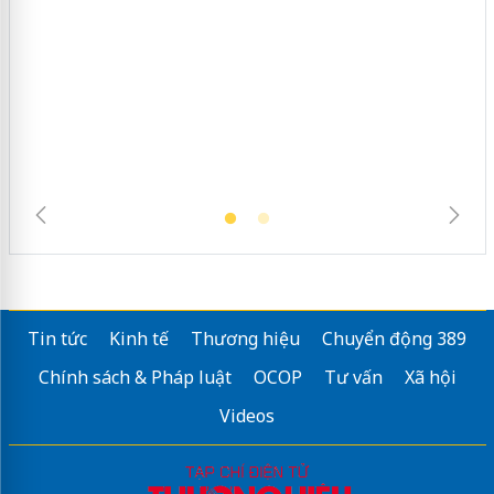
Cà Mau: Tiêu hủy công khai hàng
ngàn sản phẩm nhập lậu, bảo vệ môi
trường kinh doanh
Tin tức
Kinh tế
Thương hiệu
Chuyển động 389
Chính sách & Pháp luật
OCOP
Tư vấn
Xã hội
Videos