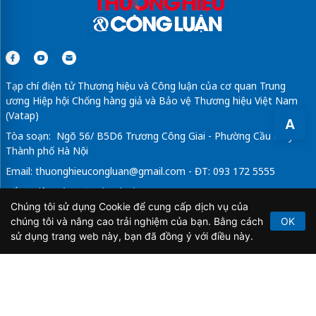
Tạp chí điện tử Thương hiệu và Công luận của cơ quan Trung
ương Hiệp hội Chống hàng giả và Bảo vệ Thương hiệu Việt Nam
(Vatap)
A
Tòa soạn: Ngõ 56/ B5D6 Trương Công Giai - Phường Cầu Giấy -
Thành phố Hà Nội
Email:
thuonghieucongluan@gmail.com
- ĐT: 093 172 5555
Tổng Biên Tập: Vũ Đức Thuận
Chúng tôi sử dụng Cookie để cung cấp dịch vụ của
Giấy phép hoạt động báo chí điện tử số 64/GP-BTTTT do Bộ
chúng tôi và nâng cao trải nghiệm của bạn. Bằng cách
OK
Thông tin và Truyền thông cấp ngày 21/2/2020.
sử dụng trang web này, bạn đã đồng ý với điều này.
Copyright © 2026
TẠP CHÍ THƯƠNG HIỆU & CÔNG
LUẬN
. All Rights Reserved.