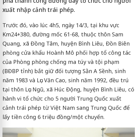
phá thành công đường dây tổ chức cho người
xuất nhập cảnh trái phép.
Trước đó, vào lúc 4h5, ngày 14/3, tại khu vực
Km24+380, đường mốc 61-68, thuộc thôn Sam
Quang, xã Đồng Tâm, huyện Bình Liêu, Đồn Biên
phòng cửa khẩu Hoành Mô phối hợp tổ công tác
của Phòng phòng chống ma túy và tội phạm
(BĐBP tỉnh) bắt giữ đối tượng Sằn A Sềnh, sinh
năm 1983 và Lục Văn Cao, sinh năm 1992, đều trú
tại thôn Lục Ngũ, xã Húc Động, huyện Bình Liêu, có
hành vi tổ chức cho 5 người Trung Quốc xuất
cảnh trái phép từ Việt Nam sang Trung Quốc để
lấy tiền công 6 triệu đồng/một chuyến.