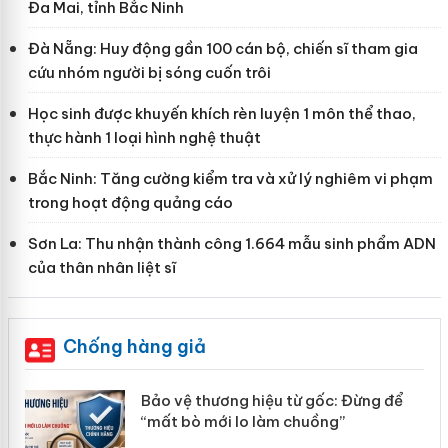
Đa Mai, tỉnh Bắc Ninh
Đà Nẵng: Huy động gần 100 cán bộ, chiến sĩ tham gia
cứu nhóm người bị sóng cuốn trôi
Học sinh được khuyến khích rèn luyện 1 môn thể thao,
thực hành 1 loại hình nghệ thuật
Bắc Ninh: Tăng cường kiểm tra và xử lý nghiêm vi phạm
trong hoạt động quảng cáo
Sơn La: Thu nhận thành công 1.664 mẫu sinh phẩm ADN
của thân nhân liệt sĩ
Chống hàng giả
àng
Bảo vệ thương hiệu từ gốc: Đừng để
“mất bò mới lo làm chuồng”