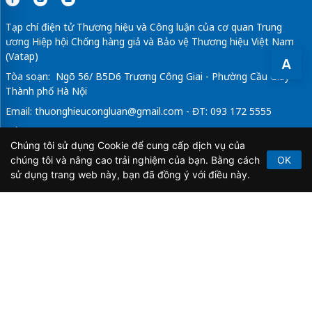
Tạp chí điện tử Thương hiệu và Công luận của cơ quan Trung
ương Hiệp hội Chống hàng giả và Bảo vệ Thương hiệu Việt Nam
(Vatap)
A
Tòa soạn: Ngõ 56/ B5D6 Trương Công Giai - Phường Cầu Giấy -
Thành phố Hà Nội
Email:
thuonghieucongluan@gmail.com
- ĐT: 093 172 5555
Tổng Biên Tập: Vũ Đức Thuận
Chúng tôi sử dụng Cookie để cung cấp dịch vụ của
Giấy phép hoạt động báo chí điện tử số 64/GP-BTTTT do Bộ
chúng tôi và nâng cao trải nghiệm của bạn. Bằng cách
OK
Thông tin và Truyền thông cấp ngày 21/2/2020.
sử dụng trang web này, bạn đã đồng ý với điều này.
Copyright © 2026
TẠP CHÍ THƯƠNG HIỆU & CÔNG
LUẬN
. All Rights Reserved.
Bản quyền thuộc Tạp chí Thương hiệu và Công luận. Cấm
sao chép dưới mọi hình thức nếu không có sự chấp thuận
bằng văn bản.