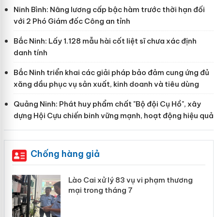
Ninh Bình: Nâng lương cấp bậc hàm trước thời hạn đối
với 2 Phó Giám đốc Công an tỉnh
Bắc Ninh: Lấy 1.128 mẫu hài cốt liệt sĩ chưa xác định
danh tính
Bắc Ninh triển khai các giải pháp bảo đảm cung ứng đủ
xăng dầu phục vụ sản xuất, kinh doanh và tiêu dùng
Quảng Ninh: Phát huy phẩm chất "Bộ đội Cụ Hồ", xây
dựng Hội Cựu chiến binh vững mạnh, hoạt động hiệu quả
Chống hàng giả
 án
Lào Cai xử lý 83 vụ vi phạm thương
mại trong tháng 7
n