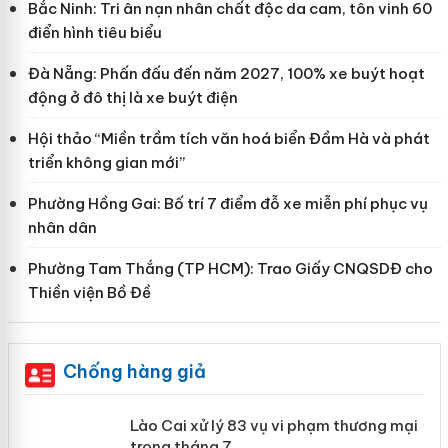
Bắc Ninh: Tri ân nạn nhân chất độc da cam, tôn vinh 60
điển hình tiêu biểu
Đà Nẵng: Phấn đấu đến năm 2027, 100% xe buýt hoạt
động ở đô thị là xe buýt điện
Hội thảo “Miền trầm tích văn hoá biển Đầm Hà và phát
triển không gian mới”
Phường Hồng Gai: Bố trí 7 điểm đỗ xe miễn phí phục vụ
nhân dân
Phường Tam Thắng (TP HCM): Trao Giấy CNQSDĐ cho
Thiền viện Bồ Đề
Chống hàng giả
 án
Lào Cai xử lý 83 vụ vi phạm thương
mại trong tháng 7