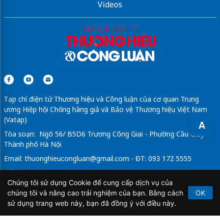
Videos
Tạp chí điện tử Thương hiệu và Công luận của cơ quan Trung
ương Hiệp hội Chống hàng giả và Bảo vệ Thương hiệu Việt Nam
(Vatap)
A
Tòa soạn: Ngõ 56/ B5D6 Trương Công Giai - Phường Cầu Giấy -
Thành phố Hà Nội
Email:
thuonghieucongluan@gmail.com
- ĐT: 093 172 5555
Tổng Biên Tập: Vũ Đức Thuận
Chúng tôi sử dụng Cookie để cung cấp dịch vụ của
Giấy phép hoạt động báo chí điện tử số 64/GP-BTTTT do Bộ
chúng tôi và nâng cao trải nghiệm của bạn. Bằng cách
OK
Thông tin và Truyền thông cấp ngày 21/2/2020.
sử dụng trang web này, bạn đã đồng ý với điều này.