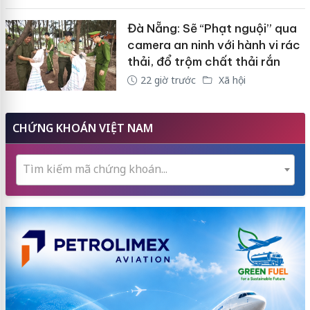
Đà Nẵng: Sẽ “Phạt nguội” qua
camera an ninh với hành vi rác
thải, đổ trộm chất thải rắn
22 giờ trước
Xã hội
CHỨNG KHOÁN VIỆT NAM
Tìm kiếm mã chứng khoán...