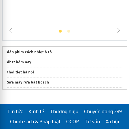
trường kinh doanh
dán phim cách nhiệt ô tô
dbtt hôm nay
thời tiết hà nội
Sửa máy rửa bát bosch
thời tiết hồ chí minh
dự báo thời tiết hôm nay
Tin tức
Kinh tế
Thương hiệu
Chuyển động 389
Chính sách & Pháp luật
OCOP
Tư vấn
Xã hội