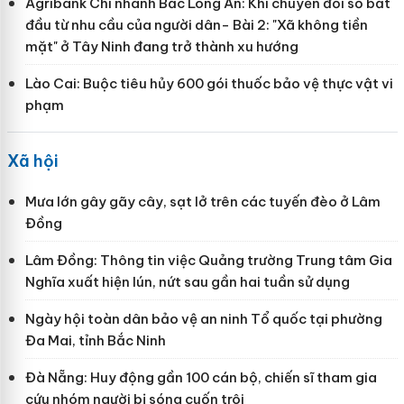
Agribank Chi nhánh Bắc Long An: Khi chuyển đổi số bắt
đầu từ nhu cầu của người dân- Bài 2: "Xã không tiền
mặt" ở Tây Ninh đang trở thành xu hướng
Lào Cai: Buộc tiêu hủy 600 gói thuốc bảo vệ thực vật vi
phạm
Xã hội
Mưa lớn gây gãy cây, sạt lở trên các tuyến đèo ở Lâm
Đồng
Lâm Đồng: Thông tin việc Quảng trường Trung tâm Gia
Nghĩa xuất hiện lún, nứt sau gần hai tuần sử dụng
Ngày hội toàn dân bảo vệ an ninh Tổ quốc tại phường
Đa Mai, tỉnh Bắc Ninh
Đà Nẵng: Huy động gần 100 cán bộ, chiến sĩ tham gia
cứu nhóm người bị sóng cuốn trôi