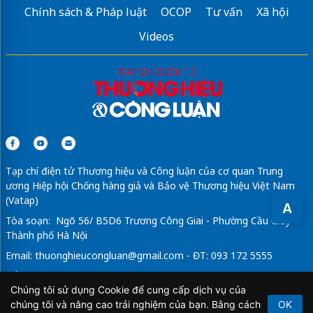
Chính sách & Pháp luật
OCOP
Tư vấn
Xã hội
Videos
Tạp chí điện tử Thương hiệu và Công luận của cơ quan Trung
ương Hiệp hội Chống hàng giả và Bảo vệ Thương hiệu Việt Nam
(Vatap)
A
Tòa soạn: Ngõ 56/ B5D6 Trương Công Giai - Phường Cầu Giấy -
Thành phố Hà Nội
Email:
thuonghieucongluan@gmail.com
- ĐT: 093 172 5555
Tổng Biên Tập: Vũ Đức Thuận
Chúng tôi sử dụng Cookie để cung cấp dịch vụ của
Giấy phép hoạt động báo chí điện tử số 64/GP-BTTTT do Bộ
chúng tôi và nâng cao trải nghiệm của bạn. Bằng cách
OK
Thông tin và Truyền thông cấp ngày 21/2/2020.