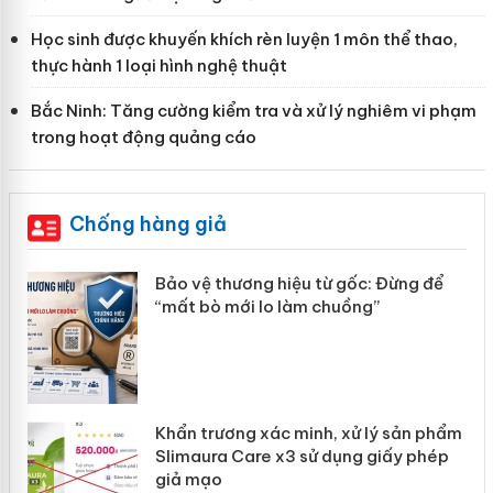
Học sinh được khuyến khích rèn luyện 1 môn thể thao,
thực hành 1 loại hình nghệ thuật
Bắc Ninh: Tăng cường kiểm tra và xử lý nghiêm vi phạm
trong hoạt động quảng cáo
Chống hàng giả
àng
Bảo vệ thương hiệu từ gốc: Đừng để
“mất bò mới lo làm chuồng”
ản
Khẩn trương xác minh, xử lý sản phẩm
 án
Slimaura Care x3 sử dụng giấy phép
giả mạo