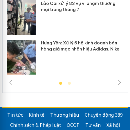
Lào Cai xử lý 83 vụ vi phạm thương
n
mại trong tháng 7
Hưng Yên: Xử lý 6 hộ kinh doanh bán
hàng giả mạo nhãn hiệu Adidas, Nike
Tin tức
Kinh tế
Thương hiệu
Chuyển động 389
Chính sách & Pháp luật
OCOP
Tư vấn
Xã hội