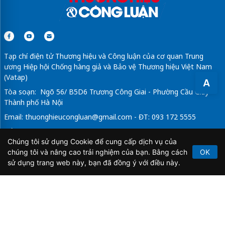
Tạp chí điện tử Thương hiệu và Công luận của cơ quan Trung
ương Hiệp hội Chống hàng giả và Bảo vệ Thương hiệu Việt Nam
(Vatap)
A
Tòa soạn: Ngõ 56/ B5D6 Trương Công Giai - Phường Cầu Giấy -
Thành phố Hà Nội
Email:
thuonghieucongluan@gmail.com
- ĐT: 093 172 5555
Tổng Biên Tập: Vũ Đức Thuận
Chúng tôi sử dụng Cookie để cung cấp dịch vụ của
Giấy phép hoạt động báo chí điện tử số 64/GP-BTTTT do Bộ
chúng tôi và nâng cao trải nghiệm của bạn. Bằng cách
OK
Thông tin và Truyền thông cấp ngày 21/2/2020.
sử dụng trang web này, bạn đã đồng ý với điều này.
Copyright © 2026
TẠP CHÍ THƯƠNG HIỆU & CÔNG
LUẬN
. All Rights Reserved.