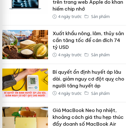
trên trang web Apple do khan
hiếm chip nhớ
4 ngày trước
Sản phẩm
Xuất khẩu nông, lâm, thủy sản
cần tăng tốc để cán đích 74
tỷ USD
4 ngày trước
Sản phẩm
Bí quyết ổn định huyết áp lâu
dài, giảm nguy cơ đột quỵ cho
người tăng huyết áp
4 ngày trước
Sản phẩm
Giá MacBook Neo hạ nhiệt,
khoảng cách giá thu hẹp thúc
đẩy doanh số MacBook Air