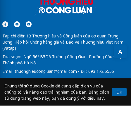
Tạp chí điện tử Thương hiệu và Công luận của cơ quan Trung
ương Hiệp hội Chống hàng giả và Bảo vệ Thương hiệu Việt Nam
(Vatap)
A
Tòa soạn: Ngõ 56/ B5D6 Trương Công Giai - Phường Cầu Giấy -
Thành phố Hà Nội
Email:
thuonghieucongluan@gmail.com
- ĐT: 093 172 5555
Tổng Biên Tập: Vũ Đức Thuận
Chúng tôi sử dụng Cookie để cung cấp dịch vụ của
Giấy phép hoạt động báo chí điện tử số 64/GP-BTTTT do Bộ
chúng tôi và nâng cao trải nghiệm của bạn. Bằng cách
OK
Thông tin và Truyền thông cấp ngày 21/2/2020.
sử dụng trang web này, bạn đã đồng ý với điều này.
Copyright © 2026
TẠP CHÍ THƯƠNG HIỆU & CÔNG
LUẬN
. All Rights Reserved.