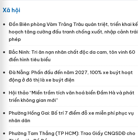
Xã hội
Đồn Biên phòng Vàm Trảng Trâu quán triệt, triển khai kế
hoạch tăng cường đấu tranh chống xuất, nhập cảnh trái
phép
Bắc Ninh: Tri ân nạn nhân chất độc da cam, tôn vinh 60
điển hình tiêu biểu
Đà Nẵng: Phấn đấu đến năm 2027, 100% xe buýt hoạt
động ở đô thị là xe buýt điện
Hội thảo “Miền trầm tích văn hoá biển Đầm Hà và phát
triển không gian mới”
Phường Hồng Gai: Bố trí 7 điểm đỗ xe miễn phí phục vụ
nhân dân
Phường Tam Thắng (TP HCM): Trao Giấy CNQSDĐ cho