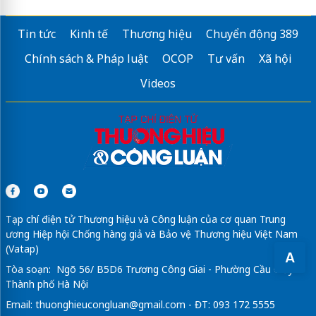
Tin tức
Kinh tế
Thương hiệu
Chuyển động 389
Chính sách & Pháp luật
OCOP
Tư vấn
Xã hội
Videos
Tạp chí điện tử Thương hiệu và Công luận của cơ quan Trung
ương Hiệp hội Chống hàng giả và Bảo vệ Thương hiệu Việt Nam
(Vatap)
A
Tòa soạn: Ngõ 56/ B5D6 Trương Công Giai - Phường Cầu Giấy -
Thành phố Hà Nội
Email:
thuonghieucongluan@gmail.com
- ĐT: 093 172 5555