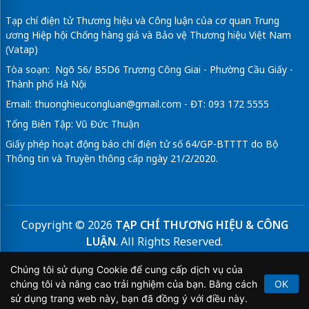
Tạp chí điện tử Thương hiệu và Công luận của cơ quan Trung
ương Hiệp hội Chống hàng giả và Bảo vệ Thương hiệu Việt Nam
(Vatap)
Tòa soạn: Ngõ 56/ B5D6 Trương Công Giai - Phường Cầu Giấy -
Thành phố Hà Nội
Email:
thuonghieucongluan@gmail.com
- ĐT: 093 172 5555
Tổng Biên Tập: Vũ Đức Thuận
Giấy phép hoạt động báo chí điện tử số 64/GP-BTTTT do Bộ
Thông tin và Truyền thông cấp ngày 21/2/2020.
Copyright © 2026
TẠP CHÍ THƯƠNG HIỆU & CÔNG
LUẬN
. All Rights Reserved.
Bản quyền thuộc Tạp chí Thương hiệu và Công luận. Cấm
Chúng tôi sử dụng Cookie để cung cấp dịch vụ của
sao chép dưới mọi hình thức nếu không có sự chấp thuận
chúng tôi và nâng cao trải nghiệm của bạn. Bằng cách
OK
bằng văn bản.
sử dụng trang web này, bạn đã đồng ý với điều này.