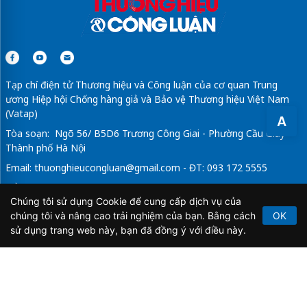
Tạp chí điện tử Thương hiệu và Công luận của cơ quan Trung
ương Hiệp hội Chống hàng giả và Bảo vệ Thương hiệu Việt Nam
(Vatap)
A
Tòa soạn: Ngõ 56/ B5D6 Trương Công Giai - Phường Cầu Giấy -
Thành phố Hà Nội
Email:
thuonghieucongluan@gmail.com
- ĐT: 093 172 5555
Tổng Biên Tập: Vũ Đức Thuận
Chúng tôi sử dụng Cookie để cung cấp dịch vụ của
Giấy phép hoạt động báo chí điện tử số 64/GP-BTTTT do Bộ
chúng tôi và nâng cao trải nghiệm của bạn. Bằng cách
OK
Thông tin và Truyền thông cấp ngày 21/2/2020.
sử dụng trang web này, bạn đã đồng ý với điều này.
Copyright © 2026
TẠP CHÍ THƯƠNG HIỆU & CÔNG
LUẬN
. All Rights Reserved.