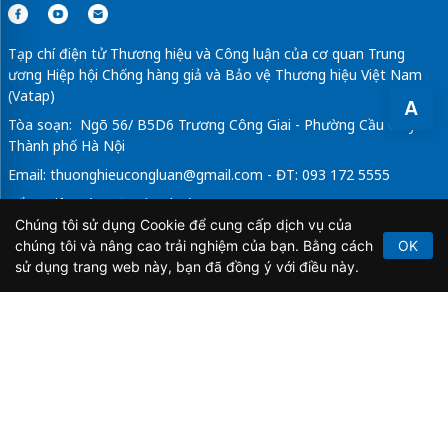
Tạp chí điện tử Thương hiệu và Công luận của cơ quan Trung
ương Hiệp hội Chống hàng giả và Bảo vệ Thương hiệu Việt Nam
(Vatap)
A
Tòa soạn: Ngõ 56/ B5D6 Trương Công Giai - Phường Cầu Giấy -
Thành phố Hà Nội
Email:
thuonghieucongluan@gmail.com
- ĐT: 093 172 5555
Tổng Biên Tập: Vũ Đức Thuận
Chúng tôi sử dụng Cookie để cung cấp dịch vụ của
Giấy phép hoạt động báo chí điện tử số 64/GP-BTTTT do Bộ
chúng tôi và nâng cao trải nghiệm của bạn. Bằng cách
OK
Thông tin và Truyền thông cấp ngày 21/2/2020.
sử dụng trang web này, bạn đã đồng ý với điều này.
Copyright © 2026
TẠP CHÍ THƯƠNG HIỆU & CÔNG
LUẬN
. All Rights Reserved.
Bản quyền thuộc Tạp chí Thương hiệu và Công luận. Cấm
sao chép dưới mọi hình thức nếu không có sự chấp thuận